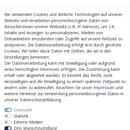
Wir verwenden Cookies und ähnliche Technologien auf unserer
Website und verarbeiten personenbezogene Daten von
CMS-Softwaresystems zur digitalen Optimierung
Besucher:innen unserer Webseite (z.B. IP-Adresse), um z.B.
von Geschäftsprozessen
Inhalte und Anzeigen zu personalisieren, Medien von
Mit dem vorgenannten Projekt, welches im Zeitraum vom
Drittanbietern einzubinden oder Zugriffe auf unsere Website zu
20.12.2023 bis zum 29.02.2024 im Rahmen des
analysieren. Die Datenverarbeitung erfolgt erst durch gesetzte
Förderprogrammes Digitalisierung Zuschuss EFRE 2021
Cookies. Wir teilen diese Daten mit Dritten, die wir in den
bis 2027 umgesetzt wird, möchten wir in die Anschaffung
Einstellungen benennen.
eines Content-Management-Systems (CMS-
Die Datenverarbeitung kann mit Einwilligung oder aufgrund
Softwaresystem) investieren, um unseren Online-Shop
eines berechtigten Interesses erfolgen. Die Zustimmung kann
künftig selbst verwalten zu können. Diese Software dient
erteilt oder abgelehnt werden. Es besteht das Recht, nicht
der effizienteren gemeinschaftlichen Erstellung,
einzuwilligen und die Einwilligung zu einem späteren Zeitpunkt zu
Bearbeitung, Organisation und Darstellung digitaler
ändern oder zu widerrufen. Beachten Sie unser
Impressum
und
Inhalte (Content) in unserem Unternehmen. Dies ist
weitere Hinweise zur Verwendung personenbezogener Daten in
insbesondere für den Vertrieb von Bedeutung. Bisher
unserer
Daten­schutz­erklärung
.
analoge Verwaltungsprozesse können mithilfe der
Essenziell
Software digitalisiert werden was zu einer enormen
Statistik
Zeitersparnis führt.
Externe Medien
Dieses Vorhaben wird kofinanziert von der Europäischen
DHL Wunschzustellung