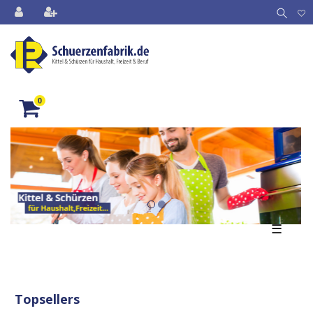
0
☰
Topsellers