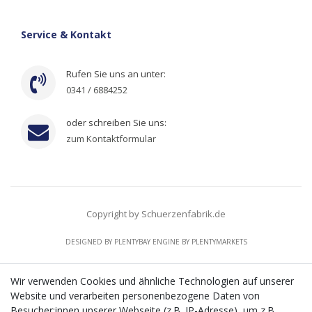
Service & Kontakt
Rufen Sie uns an unter:
0341 / 6884252
oder schreiben Sie uns:
zum Kontaktformular
Copyright by Schuerzenfabrik.de
DESIGNED BY
PLENTYBAY
ENGINE BY
PLENTYMARKETS
Wir verwenden Cookies und ähnliche Technologien auf unserer
Website und verarbeiten personenbezogene Daten von
CMS-Softwaresystems zur digitalen Optimierung
Besucher:innen unserer Webseite (z.B. IP-Adresse), um z.B.