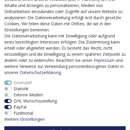
von Geschäftsprozessen
Inhalte und Anzeigen zu personalisieren, Medien von
Mit dem vorgenannten Projekt, welches im Zeitraum vom
Drittanbietern einzubinden oder Zugriffe auf unsere Website zu
20.12.2023 bis zum 29.02.2024 im Rahmen des
analysieren. Die Datenverarbeitung erfolgt erst durch gesetzte
Förderprogrammes Digitalisierung Zuschuss EFRE 2021
Cookies. Wir teilen diese Daten mit Dritten, die wir in den
bis 2027 umgesetzt wird, möchten wir in die Anschaffung
Einstellungen benennen.
eines Content-Management-Systems (CMS-
Die Datenverarbeitung kann mit Einwilligung oder aufgrund
Softwaresystem) investieren, um unseren Online-Shop
eines berechtigten Interesses erfolgen. Die Zustimmung kann
künftig selbst verwalten zu können. Diese Software dient
erteilt oder abgelehnt werden. Es besteht das Recht, nicht
der effizienteren gemeinschaftlichen Erstellung,
einzuwilligen und die Einwilligung zu einem späteren Zeitpunkt zu
Bearbeitung, Organisation und Darstellung digitaler
ändern oder zu widerrufen. Beachten Sie unser
Impressum
und
Inhalte (Content) in unserem Unternehmen. Dies ist
weitere Hinweise zur Verwendung personenbezogener Daten in
insbesondere für den Vertrieb von Bedeutung. Bisher
unserer
Daten­schutz­erklärung
.
analoge Verwaltungsprozesse können mithilfe der
Essenziell
Software digitalisiert werden was zu einer enormen
Statistik
Zeitersparnis führt.
Externe Medien
Dieses Vorhaben wird kofinanziert von der Europäischen
DHL Wunschzustellung
Union mithilfe von EFRE-Mitteln sowie durch Steuermittel
PayPal
auf der Grundlage des vom Sächsischen Landtag
Funktional
beschlossenen Haushaltes.
Weitere Einstellungen