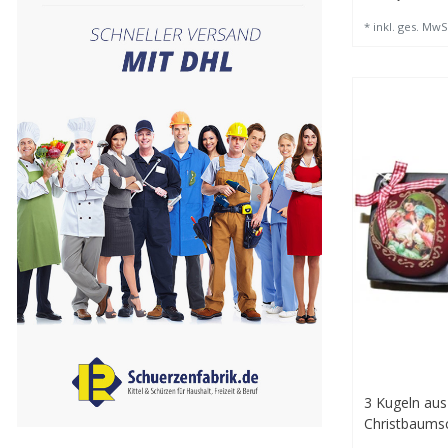
*
inkl. ges. MwS
3 Kugeln au
Christbaums