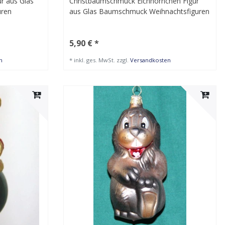
r aus Glas
Christbaumschmuck Eichhörnchen Figur
uren
aus Glas Baumschmuck Weihnachtsfiguren
5,90 € *
n
*
inkl. ges. MwSt.
zzgl.
Versandkosten