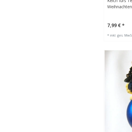
Kelch fürs T
Weihnachten
7,99 € *
*
inkl. ges. MwS