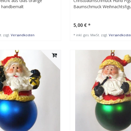
eelicht aus Glas orange
Christbaumschmuck Hund Figu
 handbemalt
Baumschmuck Weihnachtsfig
5,00 € *
t.
zzgl.
Versandkosten
*
inkl. ges. MwSt.
zzgl.
Versandkoste