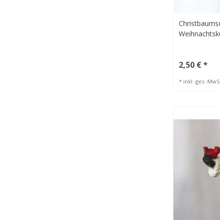
Christbaums
Weihnachts
2,50 € *
*
inkl. ges. MwS