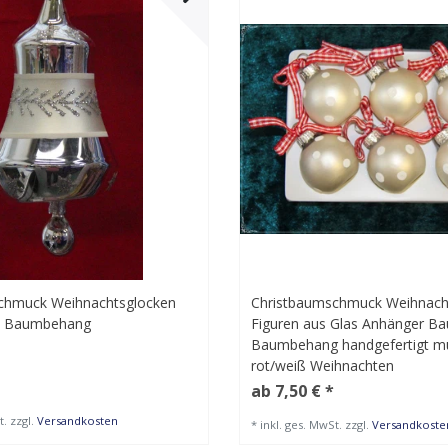
chmuck Weihnachtsglocken
Christbaumschmuck Weihnach
n Baumbehang
Figuren aus Glas Anhänger 
Baumbehang handgefertigt m
rot/weiß Weihnachten
ab 7,50 € *
t.
zzgl.
Versandkosten
*
inkl. ges. MwSt.
zzgl.
Versandkoste