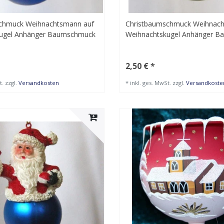
chmuck Weihnachtsmann auf
Christbaumschmuck Weihnach
kugel Anhänger Baumschmuck
Weihnachtskugel Anhänger 
2,50 € *
t.
zzgl.
Versandkosten
*
inkl. ges. MwSt.
zzgl.
Versandkoste