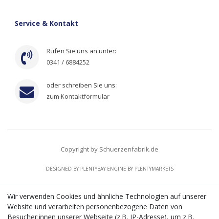
Service & Kontakt
Rufen Sie uns an unter:
0341 / 6884252
oder schreiben Sie uns:
zum Kontaktformular
Copyright by Schuerzenfabrik.de
DESIGNED BY
PLENTYBAY
ENGINE BY
PLENTYMARKETS
Wir verwenden Cookies und ähnliche Technologien auf unserer
Website und verarbeiten personenbezogene Daten von
CMS-Softwaresystems zur digitalen Optimierung
Besucher:innen unserer Webseite (z.B. IP-Adresse), um z.B.