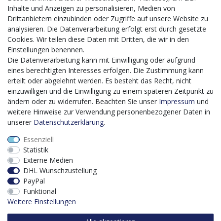
von Geschäftsprozessen
Inhalte und Anzeigen zu personalisieren, Medien von
Mit dem vorgenannten Projekt, welches im Zeitraum vom
Drittanbietern einzubinden oder Zugriffe auf unsere Website zu
20.12.2023 bis zum 29.02.2024 im Rahmen des
analysieren. Die Datenverarbeitung erfolgt erst durch gesetzte
Förderprogrammes Digitalisierung Zuschuss EFRE 2021
Cookies. Wir teilen diese Daten mit Dritten, die wir in den
bis 2027 umgesetzt wird, möchten wir in die Anschaffung
Einstellungen benennen.
eines Content-Management-Systems (CMS-
Die Datenverarbeitung kann mit Einwilligung oder aufgrund
Softwaresystem) investieren, um unseren Online-Shop
eines berechtigten Interesses erfolgen. Die Zustimmung kann
künftig selbst verwalten zu können. Diese Software dient
erteilt oder abgelehnt werden. Es besteht das Recht, nicht
der effizienteren gemeinschaftlichen Erstellung,
einzuwilligen und die Einwilligung zu einem späteren Zeitpunkt zu
Bearbeitung, Organisation und Darstellung digitaler
ändern oder zu widerrufen. Beachten Sie unser
Impressum
und
Inhalte (Content) in unserem Unternehmen. Dies ist
weitere Hinweise zur Verwendung personenbezogener Daten in
insbesondere für den Vertrieb von Bedeutung. Bisher
unserer
Daten­schutz­erklärung
.
analoge Verwaltungsprozesse können mithilfe der
Essenziell
Software digitalisiert werden was zu einer enormen
Statistik
Zeitersparnis führt.
Externe Medien
Dieses Vorhaben wird kofinanziert von der Europäischen
DHL Wunschzustellung
Union mithilfe von EFRE-Mitteln sowie durch Steuermittel
PayPal
auf der Grundlage des vom Sächsischen Landtag
Funktional
beschlossenen Haushaltes.
Weitere Einstellungen