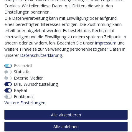
Förderprogrammes Digitalisierung Zuschuss EFRE 2021
Cookies. Wir teilen diese Daten mit Dritten, die wir in den
bis 2027 umgesetzt wird, möchten wir in die Anschaffung
Einstellungen benennen.
eines Content-Management-Systems (CMS-
Die Datenverarbeitung kann mit Einwilligung oder aufgrund
Softwaresystem) investieren, um unseren Online-Shop
eines berechtigten Interesses erfolgen. Die Zustimmung kann
künftig selbst verwalten zu können. Diese Software dient
erteilt oder abgelehnt werden. Es besteht das Recht, nicht
der effizienteren gemeinschaftlichen Erstellung,
einzuwilligen und die Einwilligung zu einem späteren Zeitpunkt zu
Bearbeitung, Organisation und Darstellung digitaler
ändern oder zu widerrufen. Beachten Sie unser
Impressum
und
Inhalte (Content) in unserem Unternehmen. Dies ist
weitere Hinweise zur Verwendung personenbezogener Daten in
insbesondere für den Vertrieb von Bedeutung. Bisher
unserer
Daten­schutz­erklärung
.
analoge Verwaltungsprozesse können mithilfe der
Essenziell
Software digitalisiert werden was zu einer enormen
Statistik
Zeitersparnis führt.
Externe Medien
Dieses Vorhaben wird kofinanziert von der Europäischen
DHL Wunschzustellung
Union mithilfe von EFRE-Mitteln sowie durch Steuermittel
PayPal
auf der Grundlage des vom Sächsischen Landtag
Funktional
beschlossenen Haushaltes.
Weitere Einstellungen
Alle akzeptieren
Alle ablehnen