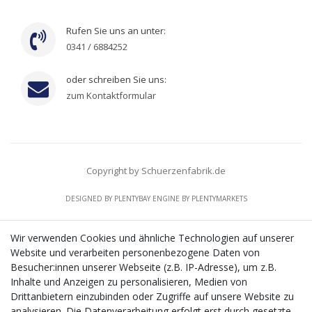
Rufen Sie uns an unter:
0341 / 6884252
oder schreiben Sie uns:
zum Kontaktformular
Copyright by Schuerzenfabrik.de
DESIGNED BY
PLENTYBAY
ENGINE BY
PLENTYMARKETS
Wir verwenden Cookies und ähnliche Technologien auf unserer
Website und verarbeiten personenbezogene Daten von
CMS-Softwaresystems zur digitalen Optimierung
Besucher:innen unserer Webseite (z.B. IP-Adresse), um z.B.
von Geschäftsprozessen
Inhalte und Anzeigen zu personalisieren, Medien von
Mit dem vorgenannten Projekt, welches im Zeitraum vom
Drittanbietern einzubinden oder Zugriffe auf unsere Website zu
20.12.2023 bis zum 29.02.2024 im Rahmen des
analysieren. Die Datenverarbeitung erfolgt erst durch gesetzte