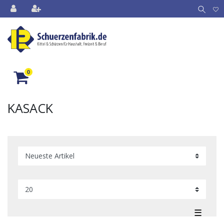
0
KASACK
☰