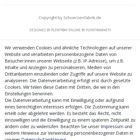
Copyright by Schuerzenfabrik.de
DESIGNED BY
PLENTYBAY
ENGINE BY
PLENTYMARKETS
Wir verwenden Cookies und ähnliche Technologien auf unserer
Website und verarbeiten personenbezogene Daten von
CMS-Softwaresystems zur digitalen Optimierung
Besucher:innen unserer Webseite (z.B. IP-Adresse), um z.B.
von Geschäftsprozessen
Inhalte und Anzeigen zu personalisieren, Medien von
Mit dem vorgenannten Projekt, welches im Zeitraum vom
Drittanbietern einzubinden oder Zugriffe auf unsere Website zu
20.12.2023 bis zum 29.02.2024 im Rahmen des
analysieren. Die Datenverarbeitung erfolgt erst durch gesetzte
Förderprogrammes Digitalisierung Zuschuss EFRE 2021
Cookies. Wir teilen diese Daten mit Dritten, die wir in den
bis 2027 umgesetzt wird, möchten wir in die Anschaffung
Einstellungen benennen.
eines Content-Management-Systems (CMS-
Die Datenverarbeitung kann mit Einwilligung oder aufgrund
Softwaresystem) investieren, um unseren Online-Shop
eines berechtigten Interesses erfolgen. Die Zustimmung kann
künftig selbst verwalten zu können. Diese Software dient
erteilt oder abgelehnt werden. Es besteht das Recht, nicht
der effizienteren gemeinschaftlichen Erstellung,
einzuwilligen und die Einwilligung zu einem späteren Zeitpunkt zu
Bearbeitung, Organisation und Darstellung digitaler
ändern oder zu widerrufen. Beachten Sie unser
Impressum
und
Inhalte (Content) in unserem Unternehmen. Dies ist
weitere Hinweise zur Verwendung personenbezogener Daten in
insbesondere für den Vertrieb von Bedeutung. Bisher
unserer
Daten­schutz­erklärung
.