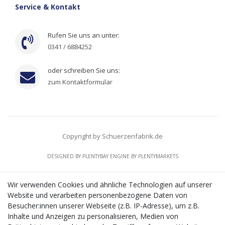
Service & Kontakt
Rufen Sie uns an unter:
0341 / 6884252
oder schreiben Sie uns:
zum Kontaktformular
Copyright by Schuerzenfabrik.de
DESIGNED BY
PLENTYBAY
ENGINE BY
PLENTYMARKETS
Wir verwenden Cookies und ähnliche Technologien auf unserer
Website und verarbeiten personenbezogene Daten von
CMS-Softwaresystems zur digitalen Optimierung
Besucher:innen unserer Webseite (z.B. IP-Adresse), um z.B.
von Geschäftsprozessen
Inhalte und Anzeigen zu personalisieren, Medien von