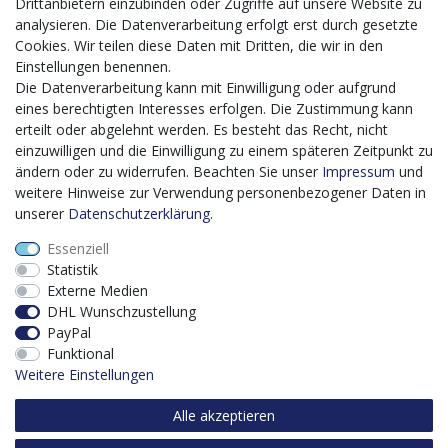
Mit dem vorgenannten Projekt, welches im Zeitraum vom
Drittanbietern einzubinden oder Zugriffe auf unsere Website zu
20.12.2023 bis zum 29.02.2024 im Rahmen des
analysieren. Die Datenverarbeitung erfolgt erst durch gesetzte
Förderprogrammes Digitalisierung Zuschuss EFRE 2021
Cookies. Wir teilen diese Daten mit Dritten, die wir in den
bis 2027 umgesetzt wird, möchten wir in die Anschaffung
Einstellungen benennen.
eines Content-Management-Systems (CMS-
Die Datenverarbeitung kann mit Einwilligung oder aufgrund
Softwaresystem) investieren, um unseren Online-Shop
eines berechtigten Interesses erfolgen. Die Zustimmung kann
künftig selbst verwalten zu können. Diese Software dient
erteilt oder abgelehnt werden. Es besteht das Recht, nicht
der effizienteren gemeinschaftlichen Erstellung,
einzuwilligen und die Einwilligung zu einem späteren Zeitpunkt zu
Bearbeitung, Organisation und Darstellung digitaler
ändern oder zu widerrufen. Beachten Sie unser
Impressum
und
Inhalte (Content) in unserem Unternehmen. Dies ist
weitere Hinweise zur Verwendung personenbezogener Daten in
insbesondere für den Vertrieb von Bedeutung. Bisher
unserer
Daten­schutz­erklärung
.
analoge Verwaltungsprozesse können mithilfe der
Essenziell
Software digitalisiert werden was zu einer enormen
Statistik
Zeitersparnis führt.
Externe Medien
Dieses Vorhaben wird kofinanziert von der Europäischen
DHL Wunschzustellung
Union mithilfe von EFRE-Mitteln sowie durch Steuermittel
PayPal
auf der Grundlage des vom Sächsischen Landtag
Funktional
beschlossenen Haushaltes.
Weitere Einstellungen
Alle akzeptieren