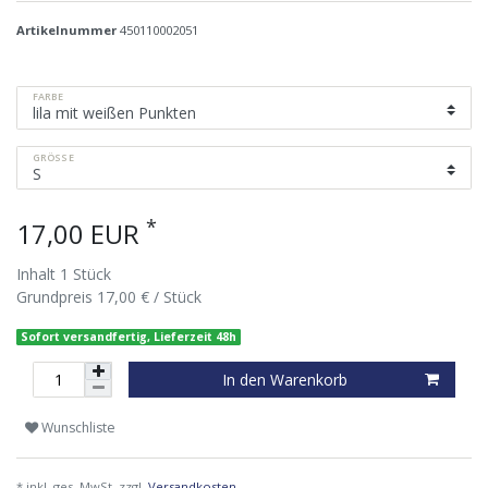
Artikelnummer
450110002051
FARBE
GRÖSSE
*
17,00 EUR
Inhalt
1
Stück
Grundpreis
17,00 € / Stück
Sofort versandfertig, Lieferzeit 48h
In den Warenkorb
Wunschliste
* inkl. ges. MwSt. zzgl.
Versandkosten