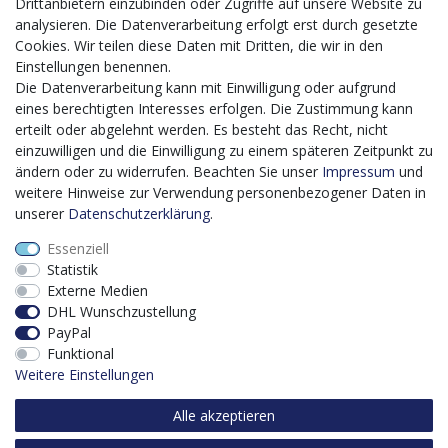
Mit dem vorgenannten Projekt, welches im Zeitraum vom
Drittanbietern einzubinden oder Zugriffe auf unsere Website zu
20.12.2023 bis zum 29.02.2024 im Rahmen des
analysieren. Die Datenverarbeitung erfolgt erst durch gesetzte
Förderprogrammes Digitalisierung Zuschuss EFRE 2021
Cookies. Wir teilen diese Daten mit Dritten, die wir in den
bis 2027 umgesetzt wird, möchten wir in die Anschaffung
Einstellungen benennen.
eines Content-Management-Systems (CMS-
Die Datenverarbeitung kann mit Einwilligung oder aufgrund
Softwaresystem) investieren, um unseren Online-Shop
eines berechtigten Interesses erfolgen. Die Zustimmung kann
künftig selbst verwalten zu können. Diese Software dient
erteilt oder abgelehnt werden. Es besteht das Recht, nicht
der effizienteren gemeinschaftlichen Erstellung,
einzuwilligen und die Einwilligung zu einem späteren Zeitpunkt zu
Bearbeitung, Organisation und Darstellung digitaler
ändern oder zu widerrufen. Beachten Sie unser
Impressum
und
Inhalte (Content) in unserem Unternehmen. Dies ist
weitere Hinweise zur Verwendung personenbezogener Daten in
insbesondere für den Vertrieb von Bedeutung. Bisher
unserer
Daten­schutz­erklärung
.
analoge Verwaltungsprozesse können mithilfe der
Essenziell
Software digitalisiert werden was zu einer enormen
Statistik
Zeitersparnis führt.
Externe Medien
Dieses Vorhaben wird kofinanziert von der Europäischen
DHL Wunschzustellung
Union mithilfe von EFRE-Mitteln sowie durch Steuermittel
PayPal
auf der Grundlage des vom Sächsischen Landtag
Funktional
beschlossenen Haushaltes.
Weitere Einstellungen
Alle akzeptieren