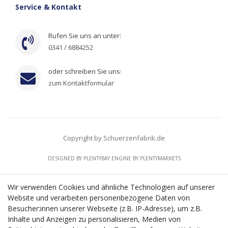
Service & Kontakt
Rufen Sie uns an unter:
0341 / 6884252
oder schreiben Sie uns:
zum Kontaktformular
Copyright by Schuerzenfabrik.de
DESIGNED BY
PLENTYBAY
ENGINE BY
PLENTYMARKETS
Wir verwenden Cookies und ähnliche Technologien auf unserer
Website und verarbeiten personenbezogene Daten von
CMS-Softwaresystems zur digitalen Optimierung
Besucher:innen unserer Webseite (z.B. IP-Adresse), um z.B.
von Geschäftsprozessen
Inhalte und Anzeigen zu personalisieren, Medien von