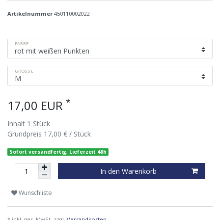
Artikelnummer
450110002022
FARBE
GRÖSSE
*
17,00 EUR
Inhalt
1
Stück
Grundpreis
17,00 € / Stück
Sofort versandfertig, Lieferzeit 48h
In den Warenkorb
Wunschliste
* inkl. ges. MwSt. zzgl.
Versandkosten