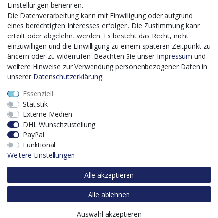
bis 2027 umgesetzt wird, möchten wir in die Anschaffung
Einstellungen benennen.
eines Content-Management-Systems (CMS-
Die Datenverarbeitung kann mit Einwilligung oder aufgrund
Softwaresystem) investieren, um unseren Online-Shop
eines berechtigten Interesses erfolgen. Die Zustimmung kann
künftig selbst verwalten zu können. Diese Software dient
erteilt oder abgelehnt werden. Es besteht das Recht, nicht
der effizienteren gemeinschaftlichen Erstellung,
einzuwilligen und die Einwilligung zu einem späteren Zeitpunkt zu
Bearbeitung, Organisation und Darstellung digitaler
ändern oder zu widerrufen. Beachten Sie unser
Impressum
und
Inhalte (Content) in unserem Unternehmen. Dies ist
weitere Hinweise zur Verwendung personenbezogener Daten in
insbesondere für den Vertrieb von Bedeutung. Bisher
unserer
Daten­schutz­erklärung
.
analoge Verwaltungsprozesse können mithilfe der
Essenziell
Software digitalisiert werden was zu einer enormen
Statistik
Zeitersparnis führt.
Externe Medien
Dieses Vorhaben wird kofinanziert von der Europäischen
DHL Wunschzustellung
Union mithilfe von EFRE-Mitteln sowie durch Steuermittel
PayPal
auf der Grundlage des vom Sächsischen Landtag
Funktional
beschlossenen Haushaltes.
Weitere Einstellungen
Alle akzeptieren
Alle ablehnen
Auswahl akzeptieren