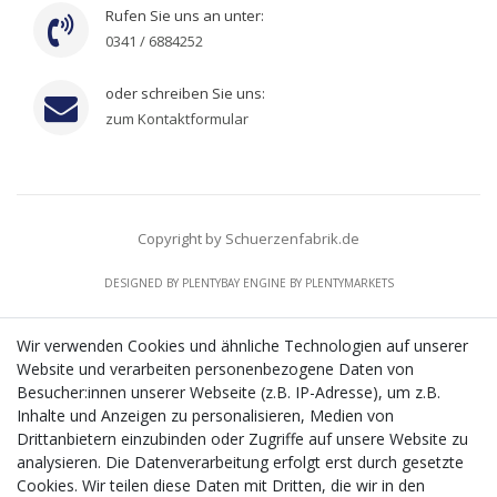
Rufen Sie uns an unter:
0341 / 6884252
oder schreiben Sie uns:
zum Kontaktformular
Copyright by Schuerzenfabrik.de
DESIGNED BY
PLENTYBAY
ENGINE BY
PLENTYMARKETS
Wir verwenden Cookies und ähnliche Technologien auf unserer
Website und verarbeiten personenbezogene Daten von
CMS-Softwaresystems zur digitalen Optimierung
Besucher:innen unserer Webseite (z.B. IP-Adresse), um z.B.
von Geschäftsprozessen
Inhalte und Anzeigen zu personalisieren, Medien von
Mit dem vorgenannten Projekt, welches im Zeitraum vom
Drittanbietern einzubinden oder Zugriffe auf unsere Website zu
20.12.2023 bis zum 29.02.2024 im Rahmen des
analysieren. Die Datenverarbeitung erfolgt erst durch gesetzte
Förderprogrammes Digitalisierung Zuschuss EFRE 2021
Cookies. Wir teilen diese Daten mit Dritten, die wir in den