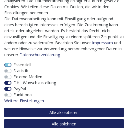
20.12.2023 bis zum 29.02.2024 im Rahmen des
analysieren. Die Datenverarbeitung erfolgt erst durch gesetzte
Förderprogrammes Digitalisierung Zuschuss EFRE 2021
Cookies. Wir teilen diese Daten mit Dritten, die wir in den
bis 2027 umgesetzt wird, möchten wir in die Anschaffung
Einstellungen benennen.
eines Content-Management-Systems (CMS-
Die Datenverarbeitung kann mit Einwilligung oder aufgrund
Softwaresystem) investieren, um unseren Online-Shop
eines berechtigten Interesses erfolgen. Die Zustimmung kann
künftig selbst verwalten zu können. Diese Software dient
erteilt oder abgelehnt werden. Es besteht das Recht, nicht
der effizienteren gemeinschaftlichen Erstellung,
einzuwilligen und die Einwilligung zu einem späteren Zeitpunkt zu
Bearbeitung, Organisation und Darstellung digitaler
ändern oder zu widerrufen. Beachten Sie unser
Impressum
und
Inhalte (Content) in unserem Unternehmen. Dies ist
weitere Hinweise zur Verwendung personenbezogener Daten in
insbesondere für den Vertrieb von Bedeutung. Bisher
unserer
Daten­schutz­erklärung
.
analoge Verwaltungsprozesse können mithilfe der
Essenziell
Software digitalisiert werden was zu einer enormen
Statistik
Zeitersparnis führt.
Externe Medien
Dieses Vorhaben wird kofinanziert von der Europäischen
DHL Wunschzustellung
Union mithilfe von EFRE-Mitteln sowie durch Steuermittel
PayPal
auf der Grundlage des vom Sächsischen Landtag
Funktional
beschlossenen Haushaltes.
Weitere Einstellungen
Alle akzeptieren
Alle ablehnen