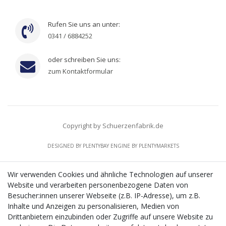
Rufen Sie uns an unter:
0341 / 6884252
oder schreiben Sie uns:
zum Kontaktformular
Copyright by Schuerzenfabrik.de
DESIGNED BY
PLENTYBAY
ENGINE BY
PLENTYMARKETS
Wir verwenden Cookies und ähnliche Technologien auf unserer
Website und verarbeiten personenbezogene Daten von
CMS-Softwaresystems zur digitalen Optimierung
Besucher:innen unserer Webseite (z.B. IP-Adresse), um z.B.
von Geschäftsprozessen
Inhalte und Anzeigen zu personalisieren, Medien von
Mit dem vorgenannten Projekt, welches im Zeitraum vom
Drittanbietern einzubinden oder Zugriffe auf unsere Website zu