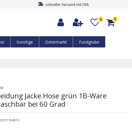
schneller Versand mit DHL
0
0
or
Sonstige
Ostermarkt
Fundgrube
ld
leidung Jacke Hose grün 1B-Ware
aschbar bei 60 Grad
16371314019