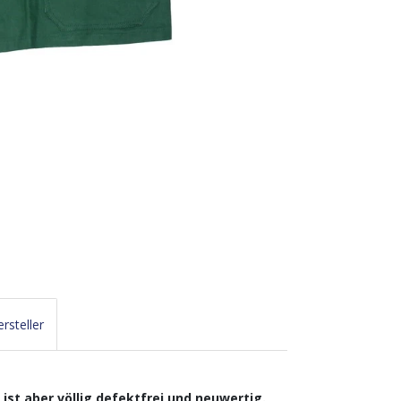
rsteller
st aber völlig defektfrei und neuwertig.