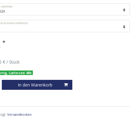
G HERREN
KLEIDUNG HERREN2
*
R
0 € / Stück
rtig, Lieferzeit 48h
In den Warenkorb
zzgl.
Versandkosten