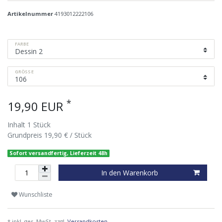
Artikelnummer
4193012222106
FARBE
GRÖSSE
*
19,90 EUR
Inhalt
1
Stück
Grundpreis
19,90 € / Stück
Sofort versandfertig, Lieferzeit 48h
In den Warenkorb
Wunschliste
* inkl. ges. MwSt. zzgl.
Versandkosten