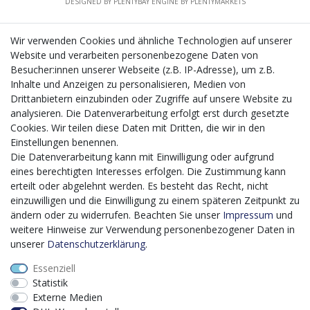
DESIGNED BY
PLENTYBAY
ENGINE BY
PLENTYMARKETS
Wir verwenden Cookies und ähnliche Technologien auf unserer
Website und verarbeiten personenbezogene Daten von
CMS-Softwaresystems zur digitalen Optimierung
Besucher:innen unserer Webseite (z.B. IP-Adresse), um z.B.
von Geschäftsprozessen
Inhalte und Anzeigen zu personalisieren, Medien von
Mit dem vorgenannten Projekt, welches im Zeitraum vom
Drittanbietern einzubinden oder Zugriffe auf unsere Website zu
20.12.2023 bis zum 29.02.2024 im Rahmen des
analysieren. Die Datenverarbeitung erfolgt erst durch gesetzte
Förderprogrammes Digitalisierung Zuschuss EFRE 2021
Cookies. Wir teilen diese Daten mit Dritten, die wir in den
bis 2027 umgesetzt wird, möchten wir in die Anschaffung
Einstellungen benennen.
eines Content-Management-Systems (CMS-
Die Datenverarbeitung kann mit Einwilligung oder aufgrund
Softwaresystem) investieren, um unseren Online-Shop
eines berechtigten Interesses erfolgen. Die Zustimmung kann
künftig selbst verwalten zu können. Diese Software dient
erteilt oder abgelehnt werden. Es besteht das Recht, nicht
der effizienteren gemeinschaftlichen Erstellung,
einzuwilligen und die Einwilligung zu einem späteren Zeitpunkt zu
Bearbeitung, Organisation und Darstellung digitaler
ändern oder zu widerrufen. Beachten Sie unser
Impressum
und
Inhalte (Content) in unserem Unternehmen. Dies ist
weitere Hinweise zur Verwendung personenbezogener Daten in
insbesondere für den Vertrieb von Bedeutung. Bisher
unserer
Daten­schutz­erklärung
.
analoge Verwaltungsprozesse können mithilfe der
Essenziell
Software digitalisiert werden was zu einer enormen
Statistik
Zeitersparnis führt.
Externe Medien