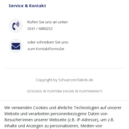
Service & Kontakt
Rufen Sie uns an unter:
0341 / 6884252
oder schreiben Sie uns:
zum Kontaktformular
Copyright by Schuerzenfabrik.de
DESIGNED BY
PLENTYBAY
ENGINE BY
PLENTYMARKETS
Wir verwenden Cookies und ähnliche Technologien auf unserer
Website und verarbeiten personenbezogene Daten von
CMS-Softwaresystems zur digitalen Optimierung
Besucher:innen unserer Webseite (z.B. IP-Adresse), um z.B.
von Geschäftsprozessen
Inhalte und Anzeigen zu personalisieren, Medien von