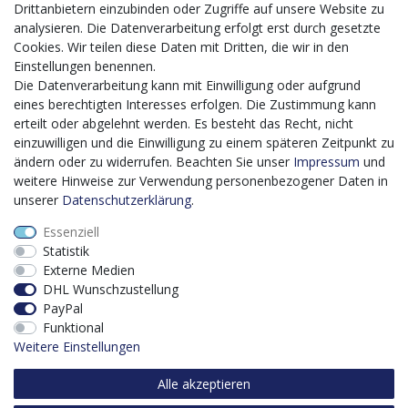
Mit dem vorgenannten Projekt, welches im Zeitraum vom
Drittanbietern einzubinden oder Zugriffe auf unsere Website zu
20.12.2023 bis zum 29.02.2024 im Rahmen des
analysieren. Die Datenverarbeitung erfolgt erst durch gesetzte
Förderprogrammes Digitalisierung Zuschuss EFRE 2021
Cookies. Wir teilen diese Daten mit Dritten, die wir in den
bis 2027 umgesetzt wird, möchten wir in die Anschaffung
Einstellungen benennen.
eines Content-Management-Systems (CMS-
Die Datenverarbeitung kann mit Einwilligung oder aufgrund
Softwaresystem) investieren, um unseren Online-Shop
eines berechtigten Interesses erfolgen. Die Zustimmung kann
künftig selbst verwalten zu können. Diese Software dient
erteilt oder abgelehnt werden. Es besteht das Recht, nicht
der effizienteren gemeinschaftlichen Erstellung,
einzuwilligen und die Einwilligung zu einem späteren Zeitpunkt zu
Bearbeitung, Organisation und Darstellung digitaler
ändern oder zu widerrufen. Beachten Sie unser
Impressum
und
Inhalte (Content) in unserem Unternehmen. Dies ist
weitere Hinweise zur Verwendung personenbezogener Daten in
insbesondere für den Vertrieb von Bedeutung. Bisher
unserer
Daten­schutz­erklärung
.
analoge Verwaltungsprozesse können mithilfe der
Essenziell
Software digitalisiert werden was zu einer enormen
Statistik
Zeitersparnis führt.
Externe Medien
Dieses Vorhaben wird kofinanziert von der Europäischen
DHL Wunschzustellung
Union mithilfe von EFRE-Mitteln sowie durch Steuermittel
PayPal
auf der Grundlage des vom Sächsischen Landtag
Funktional
beschlossenen Haushaltes.
Weitere Einstellungen
Alle akzeptieren