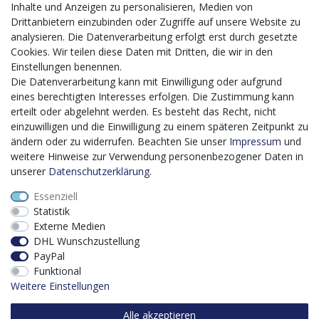
Inhalte und Anzeigen zu personalisieren, Medien von
Mit dem vorgenannten Projekt, welches im Zeitraum vom
Drittanbietern einzubinden oder Zugriffe auf unsere Website zu
20.12.2023 bis zum 29.02.2024 im Rahmen des
analysieren. Die Datenverarbeitung erfolgt erst durch gesetzte
Förderprogrammes Digitalisierung Zuschuss EFRE 2021
Cookies. Wir teilen diese Daten mit Dritten, die wir in den
bis 2027 umgesetzt wird, möchten wir in die Anschaffung
Einstellungen benennen.
eines Content-Management-Systems (CMS-
Die Datenverarbeitung kann mit Einwilligung oder aufgrund
Softwaresystem) investieren, um unseren Online-Shop
eines berechtigten Interesses erfolgen. Die Zustimmung kann
künftig selbst verwalten zu können. Diese Software dient
erteilt oder abgelehnt werden. Es besteht das Recht, nicht
der effizienteren gemeinschaftlichen Erstellung,
einzuwilligen und die Einwilligung zu einem späteren Zeitpunkt zu
Bearbeitung, Organisation und Darstellung digitaler
ändern oder zu widerrufen. Beachten Sie unser
Impressum
und
Inhalte (Content) in unserem Unternehmen. Dies ist
weitere Hinweise zur Verwendung personenbezogener Daten in
insbesondere für den Vertrieb von Bedeutung. Bisher
unserer
Daten­schutz­erklärung
.
analoge Verwaltungsprozesse können mithilfe der
Essenziell
Software digitalisiert werden was zu einer enormen
Statistik
Zeitersparnis führt.
Externe Medien
Dieses Vorhaben wird kofinanziert von der Europäischen
DHL Wunschzustellung
Union mithilfe von EFRE-Mitteln sowie durch Steuermittel
PayPal
auf der Grundlage des vom Sächsischen Landtag
Funktional
beschlossenen Haushaltes.
Weitere Einstellungen
Alle akzeptieren