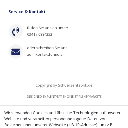
Service & Kontakt
Rufen Sie uns an unter:
0341 / 6884252
oder schreiben Sie uns:
zum Kontaktformular
Copyright by Schuerzenfabrik.de
DESIGNED BY
PLENTYBAY
ENGINE BY
PLENTYMARKETS
Wir verwenden Cookies und ähnliche Technologien auf unserer
Website und verarbeiten personenbezogene Daten von
CMS-Softwaresystems zur digitalen Optimierung
Besucher:innen unserer Webseite (z.B. IP-Adresse), um z.B.
von Geschäftsprozessen