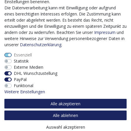
bis 2027 umgesetzt wird, möchten wir in die Anschaffung
Einstellungen benennen.
eines Content-Management-Systems (CMS-
Die Datenverarbeitung kann mit Einwilligung oder aufgrund
Softwaresystem) investieren, um unseren Online-Shop
eines berechtigten Interesses erfolgen. Die Zustimmung kann
künftig selbst verwalten zu können. Diese Software dient
erteilt oder abgelehnt werden. Es besteht das Recht, nicht
der effizienteren gemeinschaftlichen Erstellung,
einzuwilligen und die Einwilligung zu einem späteren Zeitpunkt zu
Bearbeitung, Organisation und Darstellung digitaler
ändern oder zu widerrufen. Beachten Sie unser
Impressum
und
Inhalte (Content) in unserem Unternehmen. Dies ist
weitere Hinweise zur Verwendung personenbezogener Daten in
insbesondere für den Vertrieb von Bedeutung. Bisher
unserer
Daten­schutz­erklärung
.
analoge Verwaltungsprozesse können mithilfe der
Essenziell
Software digitalisiert werden was zu einer enormen
Statistik
Zeitersparnis führt.
Externe Medien
Dieses Vorhaben wird kofinanziert von der Europäischen
DHL Wunschzustellung
Union mithilfe von EFRE-Mitteln sowie durch Steuermittel
PayPal
auf der Grundlage des vom Sächsischen Landtag
Funktional
beschlossenen Haushaltes.
Weitere Einstellungen
Alle akzeptieren
Alle ablehnen
Auswahl akzeptieren