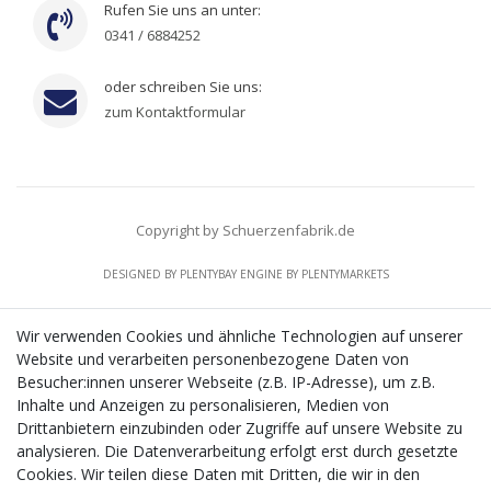
Rufen Sie uns an unter:
0341 / 6884252
oder schreiben Sie uns:
zum Kontaktformular
Copyright by Schuerzenfabrik.de
DESIGNED BY
PLENTYBAY
ENGINE BY
PLENTYMARKETS
Wir verwenden Cookies und ähnliche Technologien auf unserer
Website und verarbeiten personenbezogene Daten von
CMS-Softwaresystems zur digitalen Optimierung
Besucher:innen unserer Webseite (z.B. IP-Adresse), um z.B.
von Geschäftsprozessen
Inhalte und Anzeigen zu personalisieren, Medien von
Mit dem vorgenannten Projekt, welches im Zeitraum vom
Drittanbietern einzubinden oder Zugriffe auf unsere Website zu
20.12.2023 bis zum 29.02.2024 im Rahmen des
analysieren. Die Datenverarbeitung erfolgt erst durch gesetzte
Förderprogrammes Digitalisierung Zuschuss EFRE 2021
Cookies. Wir teilen diese Daten mit Dritten, die wir in den