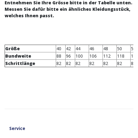
Entnehmen Sie Ihre Grösse bitte in der Tabelle unten.
Messen Sie dafür bitte ein ähnliches Kleidungsstück,
welches Ihnen passt.
Größe
40
42
44
46
48
50
52
Bundweite
88
96
100
106
112
118
12
Sc
hrittlänge
82
82
82
82
82
82
82
Service