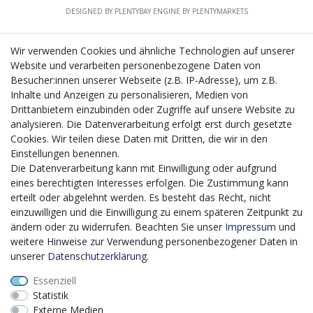
DESIGNED BY
PLENTYBAY
ENGINE BY
PLENTYMARKETS
Wir verwenden Cookies und ähnliche Technologien auf unserer
Website und verarbeiten personenbezogene Daten von
CMS-Softwaresystems zur digitalen Optimierung
Besucher:innen unserer Webseite (z.B. IP-Adresse), um z.B.
von Geschäftsprozessen
Inhalte und Anzeigen zu personalisieren, Medien von
Mit dem vorgenannten Projekt, welches im Zeitraum vom
Drittanbietern einzubinden oder Zugriffe auf unsere Website zu
20.12.2023 bis zum 29.02.2024 im Rahmen des
analysieren. Die Datenverarbeitung erfolgt erst durch gesetzte
Förderprogrammes Digitalisierung Zuschuss EFRE 2021
Cookies. Wir teilen diese Daten mit Dritten, die wir in den
bis 2027 umgesetzt wird, möchten wir in die Anschaffung
Einstellungen benennen.
eines Content-Management-Systems (CMS-
Die Datenverarbeitung kann mit Einwilligung oder aufgrund
Softwaresystem) investieren, um unseren Online-Shop
eines berechtigten Interesses erfolgen. Die Zustimmung kann
künftig selbst verwalten zu können. Diese Software dient
erteilt oder abgelehnt werden. Es besteht das Recht, nicht
der effizienteren gemeinschaftlichen Erstellung,
einzuwilligen und die Einwilligung zu einem späteren Zeitpunkt zu
Bearbeitung, Organisation und Darstellung digitaler
ändern oder zu widerrufen. Beachten Sie unser
Impressum
und
Inhalte (Content) in unserem Unternehmen. Dies ist
weitere Hinweise zur Verwendung personenbezogener Daten in
insbesondere für den Vertrieb von Bedeutung. Bisher
unserer
Daten­schutz­erklärung
.
analoge Verwaltungsprozesse können mithilfe der
Essenziell
Software digitalisiert werden was zu einer enormen
Statistik
Zeitersparnis führt.
Externe Medien