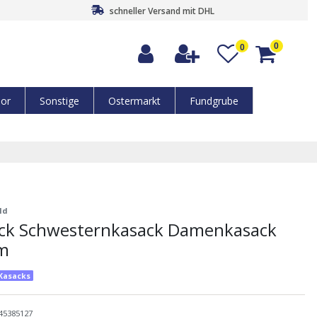
schneller Versand mit DHL
0
0
or
Sonstige
Ostermarkt
Fundgrube
ld
ack Schwesternkasack Damenkasack
m
-Kasacks
45385127