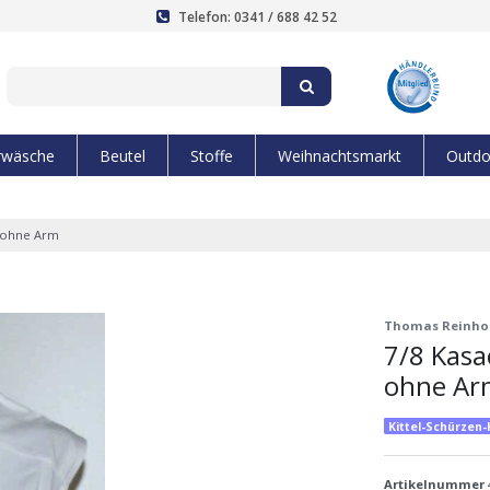
Telefon: 0341 / 688 42 52
rwäsche
Beutel
Stoffe
Weihnachtsmarkt
Outdo
 ohne Arm
Thomas Reinho
7/8 Kas
ohne Ar
Kittel-Schürzen
Artikelnummer