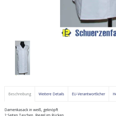
Beschreibung
Weitere Details
EU-Verantwortlicher
He
Damenkasack in weiß, geknöpft
2 Seiten Taschen, Riegel im Rücken