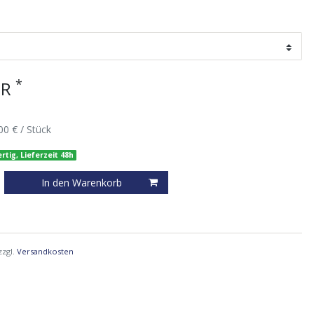
*
UR
00 € / Stück
rtig, Lieferzeit 48h
In den Warenkorb
zzgl.
Versandkosten