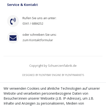
Service & Kontakt
Rufen Sie uns an unter:
0341 / 6884252
oder schreiben Sie uns:
zum Kontaktformular
Copyright by Schuerzenfabrik.de
DESIGNED BY
PLENTYBAY
ENGINE BY
PLENTYMARKETS
Wir verwenden Cookies und ähnliche Technologien auf unserer
Website und verarbeiten personenbezogene Daten von
CMS-Softwaresystems zur digitalen Optimierung
Besucher:innen unserer Webseite (z.B. IP-Adresse), um z.B.
von Geschäftsprozessen
Inhalte und Anzeigen zu personalisieren, Medien von