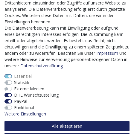
Mit dem vorgenannten Projekt, welches im Zeitraum vom
Drittanbietern einzubinden oder Zugriffe auf unsere Website zu
20.12.2023 bis zum 29.02.2024 im Rahmen des
analysieren. Die Datenverarbeitung erfolgt erst durch gesetzte
Förderprogrammes Digitalisierung Zuschuss EFRE 2021
Cookies. Wir teilen diese Daten mit Dritten, die wir in den
bis 2027 umgesetzt wird, möchten wir in die Anschaffung
Einstellungen benennen.
eines Content-Management-Systems (CMS-
Die Datenverarbeitung kann mit Einwilligung oder aufgrund
Softwaresystem) investieren, um unseren Online-Shop
eines berechtigten Interesses erfolgen. Die Zustimmung kann
künftig selbst verwalten zu können. Diese Software dient
erteilt oder abgelehnt werden. Es besteht das Recht, nicht
der effizienteren gemeinschaftlichen Erstellung,
einzuwilligen und die Einwilligung zu einem späteren Zeitpunkt zu
Bearbeitung, Organisation und Darstellung digitaler
ändern oder zu widerrufen. Beachten Sie unser
Impressum
und
Inhalte (Content) in unserem Unternehmen. Dies ist
weitere Hinweise zur Verwendung personenbezogener Daten in
insbesondere für den Vertrieb von Bedeutung. Bisher
unserer
Daten­schutz­erklärung
.
analoge Verwaltungsprozesse können mithilfe der
Essenziell
Software digitalisiert werden was zu einer enormen
Statistik
Zeitersparnis führt.
Externe Medien
Dieses Vorhaben wird kofinanziert von der Europäischen
DHL Wunschzustellung
Union mithilfe von EFRE-Mitteln sowie durch Steuermittel
PayPal
auf der Grundlage des vom Sächsischen Landtag
Funktional
beschlossenen Haushaltes.
Weitere Einstellungen
Alle akzeptieren