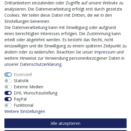
Mit dem vorgenannten Projekt, welches im Zeitraum vom
Drittanbietern einzubinden oder Zugriffe auf unsere Website zu
20.12.2023 bis zum 29.02.2024 im Rahmen des
analysieren. Die Datenverarbeitung erfolgt erst durch gesetzte
Förderprogrammes Digitalisierung Zuschuss EFRE 2021
Cookies. Wir teilen diese Daten mit Dritten, die wir in den
bis 2027 umgesetzt wird, möchten wir in die Anschaffung
Einstellungen benennen.
eines Content-Management-Systems (CMS-
Die Datenverarbeitung kann mit Einwilligung oder aufgrund
Softwaresystem) investieren, um unseren Online-Shop
eines berechtigten Interesses erfolgen. Die Zustimmung kann
künftig selbst verwalten zu können. Diese Software dient
erteilt oder abgelehnt werden. Es besteht das Recht, nicht
der effizienteren gemeinschaftlichen Erstellung,
einzuwilligen und die Einwilligung zu einem späteren Zeitpunkt zu
Bearbeitung, Organisation und Darstellung digitaler
ändern oder zu widerrufen. Beachten Sie unser
Impressum
und
Inhalte (Content) in unserem Unternehmen. Dies ist
weitere Hinweise zur Verwendung personenbezogener Daten in
insbesondere für den Vertrieb von Bedeutung. Bisher
unserer
Daten­schutz­erklärung
.
analoge Verwaltungsprozesse können mithilfe der
Essenziell
Software digitalisiert werden was zu einer enormen
Statistik
Zeitersparnis führt.
Externe Medien
Dieses Vorhaben wird kofinanziert von der Europäischen
DHL Wunschzustellung
Union mithilfe von EFRE-Mitteln sowie durch Steuermittel
PayPal
auf der Grundlage des vom Sächsischen Landtag
Funktional
beschlossenen Haushaltes.
Weitere Einstellungen
Alle akzeptieren