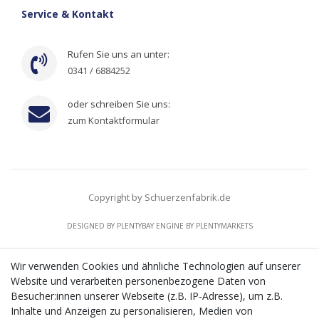
Service & Kontakt
Rufen Sie uns an unter:
0341 / 6884252
oder schreiben Sie uns:
zum Kontaktformular
Copyright by Schuerzenfabrik.de
DESIGNED BY
PLENTYBAY
ENGINE BY
PLENTYMARKETS
Wir verwenden Cookies und ähnliche Technologien auf unserer
Website und verarbeiten personenbezogene Daten von
CMS-Softwaresystems zur digitalen Optimierung
Besucher:innen unserer Webseite (z.B. IP-Adresse), um z.B.
von Geschäftsprozessen
Inhalte und Anzeigen zu personalisieren, Medien von