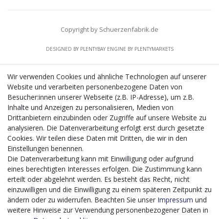
Copyright by Schuerzenfabrik.de
DESIGNED BY
PLENTYBAY
ENGINE BY
PLENTYMARKETS
Wir verwenden Cookies und ähnliche Technologien auf unserer
Website und verarbeiten personenbezogene Daten von
CMS-Softwaresystems zur digitalen Optimierung
Besucher:innen unserer Webseite (z.B. IP-Adresse), um z.B.
von Geschäftsprozessen
Inhalte und Anzeigen zu personalisieren, Medien von
Mit dem vorgenannten Projekt, welches im Zeitraum vom
Drittanbietern einzubinden oder Zugriffe auf unsere Website zu
20.12.2023 bis zum 29.02.2024 im Rahmen des
analysieren. Die Datenverarbeitung erfolgt erst durch gesetzte
Förderprogrammes Digitalisierung Zuschuss EFRE 2021
Cookies. Wir teilen diese Daten mit Dritten, die wir in den
bis 2027 umgesetzt wird, möchten wir in die Anschaffung
Einstellungen benennen.
eines Content-Management-Systems (CMS-
Die Datenverarbeitung kann mit Einwilligung oder aufgrund
Softwaresystem) investieren, um unseren Online-Shop
eines berechtigten Interesses erfolgen. Die Zustimmung kann
künftig selbst verwalten zu können. Diese Software dient
erteilt oder abgelehnt werden. Es besteht das Recht, nicht
der effizienteren gemeinschaftlichen Erstellung,
einzuwilligen und die Einwilligung zu einem späteren Zeitpunkt zu
Bearbeitung, Organisation und Darstellung digitaler
ändern oder zu widerrufen. Beachten Sie unser
Impressum
und
Inhalte (Content) in unserem Unternehmen. Dies ist
weitere Hinweise zur Verwendung personenbezogener Daten in