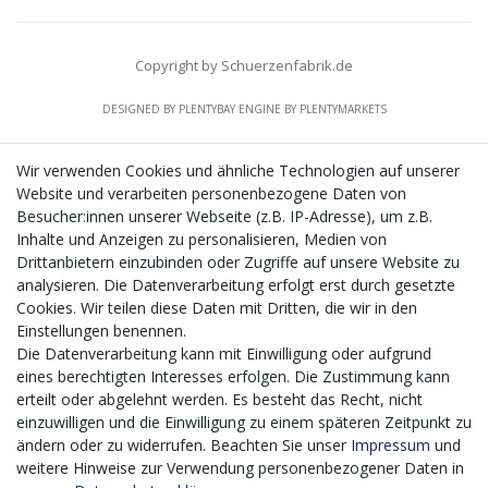
Copyright by Schuerzenfabrik.de
DESIGNED BY
PLENTYBAY
ENGINE BY
PLENTYMARKETS
Wir verwenden Cookies und ähnliche Technologien auf unserer
Website und verarbeiten personenbezogene Daten von
CMS-Softwaresystems zur digitalen Optimierung
Besucher:innen unserer Webseite (z.B. IP-Adresse), um z.B.
von Geschäftsprozessen
Inhalte und Anzeigen zu personalisieren, Medien von
Mit dem vorgenannten Projekt, welches im Zeitraum vom
Drittanbietern einzubinden oder Zugriffe auf unsere Website zu
20.12.2023 bis zum 29.02.2024 im Rahmen des
analysieren. Die Datenverarbeitung erfolgt erst durch gesetzte
Förderprogrammes Digitalisierung Zuschuss EFRE 2021
Cookies. Wir teilen diese Daten mit Dritten, die wir in den
bis 2027 umgesetzt wird, möchten wir in die Anschaffung
Einstellungen benennen.
eines Content-Management-Systems (CMS-
Die Datenverarbeitung kann mit Einwilligung oder aufgrund
Softwaresystem) investieren, um unseren Online-Shop
eines berechtigten Interesses erfolgen. Die Zustimmung kann
künftig selbst verwalten zu können. Diese Software dient
erteilt oder abgelehnt werden. Es besteht das Recht, nicht
der effizienteren gemeinschaftlichen Erstellung,
einzuwilligen und die Einwilligung zu einem späteren Zeitpunkt zu
Bearbeitung, Organisation und Darstellung digitaler
ändern oder zu widerrufen. Beachten Sie unser
Impressum
und
Inhalte (Content) in unserem Unternehmen. Dies ist
weitere Hinweise zur Verwendung personenbezogener Daten in