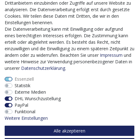
Mit dem vorgenannten Projekt, welches im Zeitraum vom
Drittanbietern einzubinden oder Zugriffe auf unsere Website zu
20.12.2023 bis zum 29.02.2024 im Rahmen des
analysieren. Die Datenverarbeitung erfolgt erst durch gesetzte
Förderprogrammes Digitalisierung Zuschuss EFRE 2021
Cookies. Wir teilen diese Daten mit Dritten, die wir in den
bis 2027 umgesetzt wird, möchten wir in die Anschaffung
Einstellungen benennen.
eines Content-Management-Systems (CMS-
Die Datenverarbeitung kann mit Einwilligung oder aufgrund
Softwaresystem) investieren, um unseren Online-Shop
eines berechtigten Interesses erfolgen. Die Zustimmung kann
künftig selbst verwalten zu können. Diese Software dient
erteilt oder abgelehnt werden. Es besteht das Recht, nicht
der effizienteren gemeinschaftlichen Erstellung,
einzuwilligen und die Einwilligung zu einem späteren Zeitpunkt zu
Bearbeitung, Organisation und Darstellung digitaler
ändern oder zu widerrufen. Beachten Sie unser
Impressum
und
Inhalte (Content) in unserem Unternehmen. Dies ist
weitere Hinweise zur Verwendung personenbezogener Daten in
insbesondere für den Vertrieb von Bedeutung. Bisher
unserer
Daten­schutz­erklärung
.
analoge Verwaltungsprozesse können mithilfe der
Essenziell
Software digitalisiert werden was zu einer enormen
Statistik
Zeitersparnis führt.
Externe Medien
Dieses Vorhaben wird kofinanziert von der Europäischen
DHL Wunschzustellung
Union mithilfe von EFRE-Mitteln sowie durch Steuermittel
PayPal
auf der Grundlage des vom Sächsischen Landtag
Funktional
beschlossenen Haushaltes.
Weitere Einstellungen
Alle akzeptieren