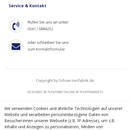
Service & Kontakt
Rufen Sie uns an unter:
0341 / 6884252
oder schreiben Sie uns:
zum Kontaktformular
Copyright by Schuerzenfabrik.de
DESIGNED BY
PLENTYBAY
ENGINE BY
PLENTYMARKETS
Wir verwenden Cookies und ähnliche Technologien auf unserer
Website und verarbeiten personenbezogene Daten von
CMS-Softwaresystems zur digitalen Optimierung
Besucher:innen unserer Webseite (z.B. IP-Adresse), um z.B.
von Geschäftsprozessen
Inhalte und Anzeigen zu personalisieren, Medien von