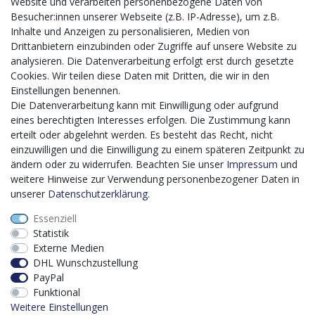
Website und verarbeiten personenbezogene Daten von
CMS-Softwaresystems zur digitalen Optimierung
Besucher:innen unserer Webseite (z.B. IP-Adresse), um z.B.
von Geschäftsprozessen
Inhalte und Anzeigen zu personalisieren, Medien von
Mit dem vorgenannten Projekt, welches im Zeitraum vom
Drittanbietern einzubinden oder Zugriffe auf unsere Website zu
20.12.2023 bis zum 29.02.2024 im Rahmen des
analysieren. Die Datenverarbeitung erfolgt erst durch gesetzte
Förderprogrammes Digitalisierung Zuschuss EFRE 2021
Cookies. Wir teilen diese Daten mit Dritten, die wir in den
bis 2027 umgesetzt wird, möchten wir in die Anschaffung
Einstellungen benennen.
eines Content-Management-Systems (CMS-
Die Datenverarbeitung kann mit Einwilligung oder aufgrund
Softwaresystem) investieren, um unseren Online-Shop
eines berechtigten Interesses erfolgen. Die Zustimmung kann
künftig selbst verwalten zu können. Diese Software dient
erteilt oder abgelehnt werden. Es besteht das Recht, nicht
der effizienteren gemeinschaftlichen Erstellung,
einzuwilligen und die Einwilligung zu einem späteren Zeitpunkt zu
Bearbeitung, Organisation und Darstellung digitaler
ändern oder zu widerrufen. Beachten Sie unser
Impressum
und
Inhalte (Content) in unserem Unternehmen. Dies ist
weitere Hinweise zur Verwendung personenbezogener Daten in
insbesondere für den Vertrieb von Bedeutung. Bisher
unserer
Daten­schutz­erklärung
.
analoge Verwaltungsprozesse können mithilfe der
Essenziell
Software digitalisiert werden was zu einer enormen
Statistik
Zeitersparnis führt.
Externe Medien
Dieses Vorhaben wird kofinanziert von der Europäischen
DHL Wunschzustellung
Union mithilfe von EFRE-Mitteln sowie durch Steuermittel
PayPal
auf der Grundlage des vom Sächsischen Landtag
Funktional
beschlossenen Haushaltes.
Weitere Einstellungen