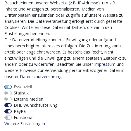
Besucher:innen unserer Webseite (z.B. IP-Adresse), um z.B.
von Geschäftsprozessen
Inhalte und Anzeigen zu personalisieren, Medien von
Mit dem vorgenannten Projekt, welches im Zeitraum vom
Drittanbietern einzubinden oder Zugriffe auf unsere Website zu
20.12.2023 bis zum 29.02.2024 im Rahmen des
analysieren. Die Datenverarbeitung erfolgt erst durch gesetzte
Förderprogrammes Digitalisierung Zuschuss EFRE 2021
Cookies. Wir teilen diese Daten mit Dritten, die wir in den
bis 2027 umgesetzt wird, möchten wir in die Anschaffung
Einstellungen benennen.
eines Content-Management-Systems (CMS-
Die Datenverarbeitung kann mit Einwilligung oder aufgrund
Softwaresystem) investieren, um unseren Online-Shop
eines berechtigten Interesses erfolgen. Die Zustimmung kann
künftig selbst verwalten zu können. Diese Software dient
erteilt oder abgelehnt werden. Es besteht das Recht, nicht
der effizienteren gemeinschaftlichen Erstellung,
einzuwilligen und die Einwilligung zu einem späteren Zeitpunkt zu
Bearbeitung, Organisation und Darstellung digitaler
ändern oder zu widerrufen. Beachten Sie unser
Impressum
und
Inhalte (Content) in unserem Unternehmen. Dies ist
weitere Hinweise zur Verwendung personenbezogener Daten in
insbesondere für den Vertrieb von Bedeutung. Bisher
unserer
Daten­schutz­erklärung
.
analoge Verwaltungsprozesse können mithilfe der
Essenziell
Software digitalisiert werden was zu einer enormen
Statistik
Zeitersparnis führt.
Externe Medien
Dieses Vorhaben wird kofinanziert von der Europäischen
DHL Wunschzustellung
Union mithilfe von EFRE-Mitteln sowie durch Steuermittel
PayPal
auf der Grundlage des vom Sächsischen Landtag
Funktional
beschlossenen Haushaltes.
Weitere Einstellungen