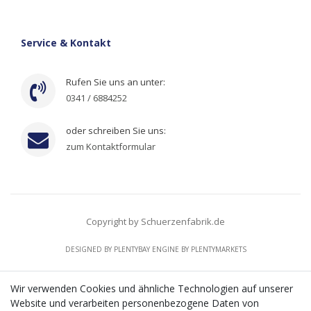
Service & Kontakt
Rufen Sie uns an unter:
0341 / 6884252
oder schreiben Sie uns:
zum Kontaktformular
Copyright by Schuerzenfabrik.de
DESIGNED BY
PLENTYBAY
ENGINE BY
PLENTYMARKETS
Wir verwenden Cookies und ähnliche Technologien auf unserer
Website und verarbeiten personenbezogene Daten von
CMS-Softwaresystems zur digitalen Optimierung