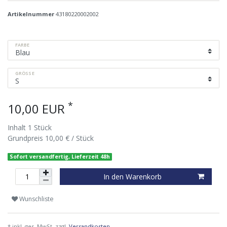
Artikelnummer
43180220002002
FARBE
GRÖSSE
*
10,00 EUR
Inhalt
1
Stück
Grundpreis
10,00 € / Stück
Sofort versandfertig, Lieferzeit 48h
In den Warenkorb
Wunschliste
* inkl. ges. MwSt. zzgl.
Versandkosten