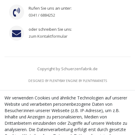
Rufen Sie uns an unter:
0341 / 6884252
oder schreiben Sie uns:
zum Kontaktformular
Copyright by Schuerzenfabrik.de
DESIGNED BY
PLENTYBAY
ENGINE BY
PLENTYMARKETS
Wir verwenden Cookies und ähnliche Technologien auf unserer
Website und verarbeiten personenbezogene Daten von
CMS-Softwaresystems zur digitalen Optimierung
Besucher:innen unserer Webseite (z.B. IP-Adresse), um z.B.
von Geschäftsprozessen
Inhalte und Anzeigen zu personalisieren, Medien von
Mit dem vorgenannten Projekt, welches im Zeitraum vom
Drittanbietern einzubinden oder Zugriffe auf unsere Website zu
20.12.2023 bis zum 29.02.2024 im Rahmen des
analysieren. Die Datenverarbeitung erfolgt erst durch gesetzte