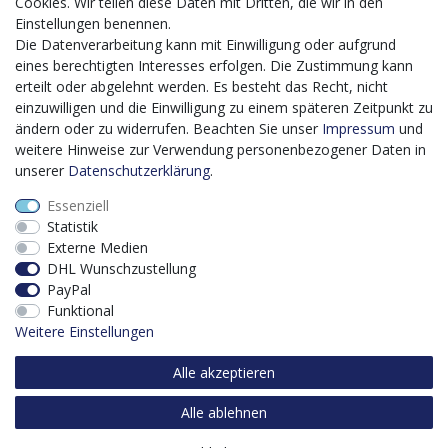
Förderprogrammes Digitalisierung Zuschuss EFRE 2021
Cookies. Wir teilen diese Daten mit Dritten, die wir in den
bis 2027 umgesetzt wird, möchten wir in die Anschaffung
Einstellungen benennen.
eines Content-Management-Systems (CMS-
Die Datenverarbeitung kann mit Einwilligung oder aufgrund
Softwaresystem) investieren, um unseren Online-Shop
eines berechtigten Interesses erfolgen. Die Zustimmung kann
künftig selbst verwalten zu können. Diese Software dient
erteilt oder abgelehnt werden. Es besteht das Recht, nicht
der effizienteren gemeinschaftlichen Erstellung,
einzuwilligen und die Einwilligung zu einem späteren Zeitpunkt zu
Bearbeitung, Organisation und Darstellung digitaler
ändern oder zu widerrufen. Beachten Sie unser
Impressum
und
Inhalte (Content) in unserem Unternehmen. Dies ist
weitere Hinweise zur Verwendung personenbezogener Daten in
insbesondere für den Vertrieb von Bedeutung. Bisher
unserer
Daten­schutz­erklärung
.
analoge Verwaltungsprozesse können mithilfe der
Essenziell
Software digitalisiert werden was zu einer enormen
Statistik
Zeitersparnis führt.
Externe Medien
Dieses Vorhaben wird kofinanziert von der Europäischen
DHL Wunschzustellung
Union mithilfe von EFRE-Mitteln sowie durch Steuermittel
PayPal
auf der Grundlage des vom Sächsischen Landtag
Funktional
beschlossenen Haushaltes.
Weitere Einstellungen
Alle akzeptieren
Alle ablehnen