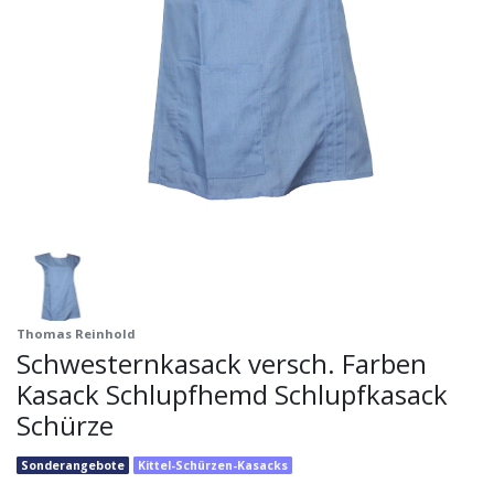
Thomas Reinhold
Schwesternkasack versch. Farben
Kasack Schlupfhemd Schlupfkasack
Schürze
Sonderangebote
Kittel-Schürzen-Kasacks