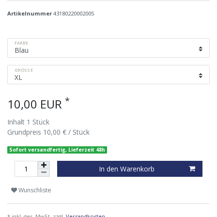
Artikelnummer
43180220002005
FARBE
GRÖSSE
*
10,00 EUR
Inhalt
1
Stück
Grundpreis
10,00 € / Stück
Sofort versandfertig, Lieferzeit 48h
In den Warenkorb
Wunschliste
* inkl. ges. MwSt. zzgl.
Versandkosten