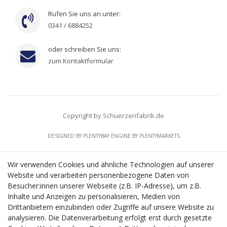
Rufen Sie uns an unter:
0341 / 6884252
oder schreiben Sie uns:
zum Kontaktformular
Copyright by Schuerzenfabrik.de
DESIGNED BY
PLENTYBAY
ENGINE BY
PLENTYMARKETS
Wir verwenden Cookies und ähnliche Technologien auf unserer
Website und verarbeiten personenbezogene Daten von
CMS-Softwaresystems zur digitalen Optimierung
Besucher:innen unserer Webseite (z.B. IP-Adresse), um z.B.
von Geschäftsprozessen
Inhalte und Anzeigen zu personalisieren, Medien von
Mit dem vorgenannten Projekt, welches im Zeitraum vom
Drittanbietern einzubinden oder Zugriffe auf unsere Website zu
20.12.2023 bis zum 29.02.2024 im Rahmen des
analysieren. Die Datenverarbeitung erfolgt erst durch gesetzte