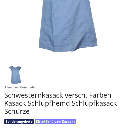
Thomas Reinhold
Schwesternkasack versch. Farben
Kasack Schlupfhemd Schlupfkasack
Schürze
Sonderangebote
Kittel-Schürzen-Kasacks