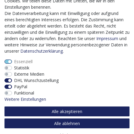
Förderprogrammes Digitalisierung Zuschuss EFRE 2021
Cookies. Wir teilen diese Daten mit Dritten, die wir in den
bis 2027 umgesetzt wird, möchten wir in die Anschaffung
Einstellungen benennen.
eines Content-Management-Systems (CMS-
Die Datenverarbeitung kann mit Einwilligung oder aufgrund
Softwaresystem) investieren, um unseren Online-Shop
eines berechtigten Interesses erfolgen. Die Zustimmung kann
künftig selbst verwalten zu können. Diese Software dient
erteilt oder abgelehnt werden. Es besteht das Recht, nicht
der effizienteren gemeinschaftlichen Erstellung,
einzuwilligen und die Einwilligung zu einem späteren Zeitpunkt zu
Bearbeitung, Organisation und Darstellung digitaler
ändern oder zu widerrufen. Beachten Sie unser
Impressum
und
Inhalte (Content) in unserem Unternehmen. Dies ist
weitere Hinweise zur Verwendung personenbezogener Daten in
insbesondere für den Vertrieb von Bedeutung. Bisher
unserer
Daten­schutz­erklärung
.
analoge Verwaltungsprozesse können mithilfe der
Essenziell
Software digitalisiert werden was zu einer enormen
Statistik
Zeitersparnis führt.
Externe Medien
Dieses Vorhaben wird kofinanziert von der Europäischen
DHL Wunschzustellung
Union mithilfe von EFRE-Mitteln sowie durch Steuermittel
PayPal
auf der Grundlage des vom Sächsischen Landtag
Funktional
beschlossenen Haushaltes.
Weitere Einstellungen
Alle akzeptieren
Alle ablehnen