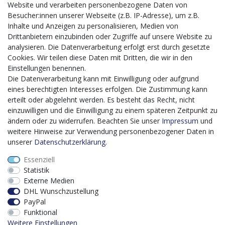
Website und verarbeiten personenbezogene Daten von
CMS-Softwaresystems zur digitalen Optimierung
Besucher:innen unserer Webseite (z.B. IP-Adresse), um z.B.
von Geschäftsprozessen
Inhalte und Anzeigen zu personalisieren, Medien von
Mit dem vorgenannten Projekt, welches im Zeitraum vom
Drittanbietern einzubinden oder Zugriffe auf unsere Website zu
20.12.2023 bis zum 29.02.2024 im Rahmen des
analysieren. Die Datenverarbeitung erfolgt erst durch gesetzte
Förderprogrammes Digitalisierung Zuschuss EFRE 2021
Cookies. Wir teilen diese Daten mit Dritten, die wir in den
bis 2027 umgesetzt wird, möchten wir in die Anschaffung
Einstellungen benennen.
eines Content-Management-Systems (CMS-
Die Datenverarbeitung kann mit Einwilligung oder aufgrund
Softwaresystem) investieren, um unseren Online-Shop
eines berechtigten Interesses erfolgen. Die Zustimmung kann
künftig selbst verwalten zu können. Diese Software dient
erteilt oder abgelehnt werden. Es besteht das Recht, nicht
der effizienteren gemeinschaftlichen Erstellung,
einzuwilligen und die Einwilligung zu einem späteren Zeitpunkt zu
Bearbeitung, Organisation und Darstellung digitaler
ändern oder zu widerrufen. Beachten Sie unser
Impressum
und
Inhalte (Content) in unserem Unternehmen. Dies ist
weitere Hinweise zur Verwendung personenbezogener Daten in
insbesondere für den Vertrieb von Bedeutung. Bisher
unserer
Daten­schutz­erklärung
.
analoge Verwaltungsprozesse können mithilfe der
Essenziell
Software digitalisiert werden was zu einer enormen
Statistik
Zeitersparnis führt.
Externe Medien
Dieses Vorhaben wird kofinanziert von der Europäischen
DHL Wunschzustellung
Union mithilfe von EFRE-Mitteln sowie durch Steuermittel
PayPal
auf der Grundlage des vom Sächsischen Landtag
Funktional
beschlossenen Haushaltes.
Weitere Einstellungen