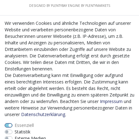
DESIGNED BY
PLENTYBAY
ENGINE BY
PLENTYMARKETS
Wir verwenden Cookies und ähnliche Technologien auf unserer
Website und verarbeiten personenbezogene Daten von
CMS-Softwaresystems zur digitalen Optimierung
Besucher:innen unserer Webseite (z.B. IP-Adresse), um z.B.
von Geschäftsprozessen
Inhalte und Anzeigen zu personalisieren, Medien von
Mit dem vorgenannten Projekt, welches im Zeitraum vom
Drittanbietern einzubinden oder Zugriffe auf unsere Website zu
20.12.2023 bis zum 29.02.2024 im Rahmen des
analysieren. Die Datenverarbeitung erfolgt erst durch gesetzte
Förderprogrammes Digitalisierung Zuschuss EFRE 2021
Cookies. Wir teilen diese Daten mit Dritten, die wir in den
bis 2027 umgesetzt wird, möchten wir in die Anschaffung
Einstellungen benennen.
eines Content-Management-Systems (CMS-
Die Datenverarbeitung kann mit Einwilligung oder aufgrund
Softwaresystem) investieren, um unseren Online-Shop
eines berechtigten Interesses erfolgen. Die Zustimmung kann
künftig selbst verwalten zu können. Diese Software dient
erteilt oder abgelehnt werden. Es besteht das Recht, nicht
der effizienteren gemeinschaftlichen Erstellung,
einzuwilligen und die Einwilligung zu einem späteren Zeitpunkt zu
Bearbeitung, Organisation und Darstellung digitaler
ändern oder zu widerrufen. Beachten Sie unser
Impressum
und
Inhalte (Content) in unserem Unternehmen. Dies ist
weitere Hinweise zur Verwendung personenbezogener Daten in
insbesondere für den Vertrieb von Bedeutung. Bisher
unserer
Daten­schutz­erklärung
.
analoge Verwaltungsprozesse können mithilfe der
Essenziell
Software digitalisiert werden was zu einer enormen
Statistik
Zeitersparnis führt.
Externe Medien