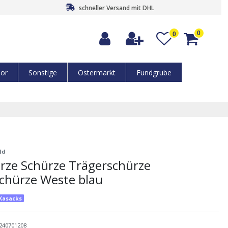
schneller Versand mit DHL
0
0
or
Sonstige
Ostermarkt
Fundgrube
ld
rze Schürze Trägerschürze
chürze Weste blau
-Kasacks
240701208