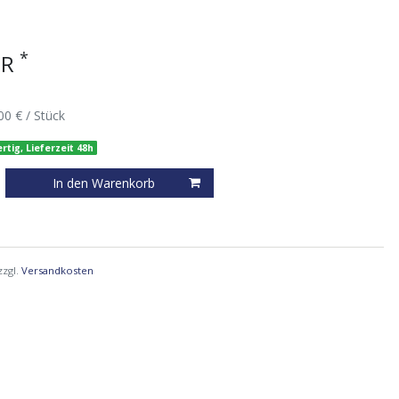
*
UR
00 € / Stück
rtig, Lieferzeit 48h
In den Warenkorb
zzgl.
Versandkosten