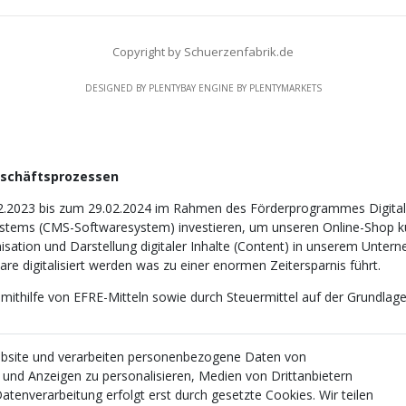
Copyright by Schuerzenfabrik.de
DESIGNED BY
PLENTYBAY
ENGINE BY
PLENTYMARKETS
eschäftsprozessen
2.2023 bis zum 29.02.2024 im Rahmen des Förderprogrammes Digitali
tems (CMS-Softwaresystem) investieren, um unseren Online-Shop künf
nisation und Darstellung digitaler Inhalte (Content) in unserem Unter
e digitalisiert werden was zu einer enormen Zeitersparnis führt.
 mithilfe von EFRE-Mitteln sowie durch Steuermittel auf der Grundl
ebsite und verarbeiten personenbezogene Daten von
e und Anzeigen zu personalisieren, Medien von Drittanbietern
atenverarbeitung erfolgt erst durch gesetzte Cookies. Wir teilen