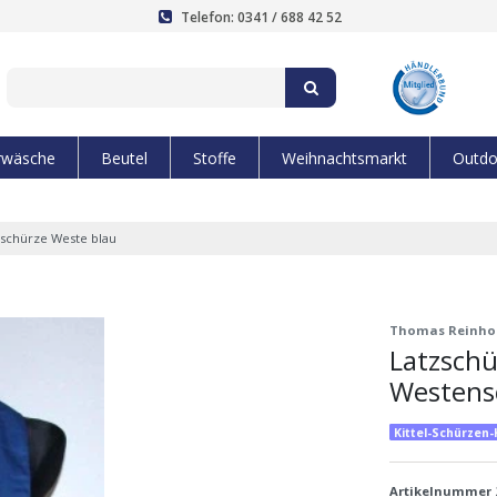
Telefon: 0341 / 688 42 52
rwäsche
Beutel
Stoffe
Weihnachtsmarkt
Outdo
schürze Weste blau
Thomas Reinho
Latzschü
Westens
Kittel-Schürzen
Artikelnummer