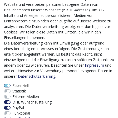
Website und verarbeiten personenbezogene Daten von
CMS-Softwaresystems zur digitalen Optimierung
Besucher:innen unserer Webseite (z.B. IP-Adresse), um z.B.
von Geschäftsprozessen
Inhalte und Anzeigen zu personalisieren, Medien von
Mit dem vorgenannten Projekt, welches im Zeitraum vom
Drittanbietern einzubinden oder Zugriffe auf unsere Website zu
20.12.2023 bis zum 29.02.2024 im Rahmen des
analysieren. Die Datenverarbeitung erfolgt erst durch gesetzte
Förderprogrammes Digitalisierung Zuschuss EFRE 2021
Cookies. Wir teilen diese Daten mit Dritten, die wir in den
bis 2027 umgesetzt wird, möchten wir in die Anschaffung
Einstellungen benennen.
eines Content-Management-Systems (CMS-
Die Datenverarbeitung kann mit Einwilligung oder aufgrund
Softwaresystem) investieren, um unseren Online-Shop
eines berechtigten Interesses erfolgen. Die Zustimmung kann
künftig selbst verwalten zu können. Diese Software dient
erteilt oder abgelehnt werden. Es besteht das Recht, nicht
der effizienteren gemeinschaftlichen Erstellung,
einzuwilligen und die Einwilligung zu einem späteren Zeitpunkt zu
Bearbeitung, Organisation und Darstellung digitaler
ändern oder zu widerrufen. Beachten Sie unser
Impressum
und
Inhalte (Content) in unserem Unternehmen. Dies ist
weitere Hinweise zur Verwendung personenbezogener Daten in
insbesondere für den Vertrieb von Bedeutung. Bisher
unserer
Daten­schutz­erklärung
.
analoge Verwaltungsprozesse können mithilfe der
Essenziell
Software digitalisiert werden was zu einer enormen
Statistik
Zeitersparnis führt.
Externe Medien
Dieses Vorhaben wird kofinanziert von der Europäischen
DHL Wunschzustellung
Union mithilfe von EFRE-Mitteln sowie durch Steuermittel
PayPal
auf der Grundlage des vom Sächsischen Landtag
Funktional