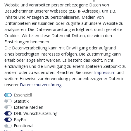
Website und verarbeiten personenbezogene Daten von
CMS-Softwaresystems zur digitalen Optimierung
Besucher:innen unserer Webseite (z.B. IP-Adresse), um z.B.
von Geschäftsprozessen
Inhalte und Anzeigen zu personalisieren, Medien von
Mit dem vorgenannten Projekt, welches im Zeitraum vom
Drittanbietern einzubinden oder Zugriffe auf unsere Website zu
20.12.2023 bis zum 29.02.2024 im Rahmen des
analysieren. Die Datenverarbeitung erfolgt erst durch gesetzte
Förderprogrammes Digitalisierung Zuschuss EFRE 2021
Cookies. Wir teilen diese Daten mit Dritten, die wir in den
bis 2027 umgesetzt wird, möchten wir in die Anschaffung
Einstellungen benennen.
eines Content-Management-Systems (CMS-
Die Datenverarbeitung kann mit Einwilligung oder aufgrund
Softwaresystem) investieren, um unseren Online-Shop
eines berechtigten Interesses erfolgen. Die Zustimmung kann
künftig selbst verwalten zu können. Diese Software dient
erteilt oder abgelehnt werden. Es besteht das Recht, nicht
der effizienteren gemeinschaftlichen Erstellung,
einzuwilligen und die Einwilligung zu einem späteren Zeitpunkt zu
Bearbeitung, Organisation und Darstellung digitaler
ändern oder zu widerrufen. Beachten Sie unser
Impressum
und
Inhalte (Content) in unserem Unternehmen. Dies ist
weitere Hinweise zur Verwendung personenbezogener Daten in
insbesondere für den Vertrieb von Bedeutung. Bisher
unserer
Daten­schutz­erklärung
.
analoge Verwaltungsprozesse können mithilfe der
Essenziell
Software digitalisiert werden was zu einer enormen
Statistik
Zeitersparnis führt.
Externe Medien
Dieses Vorhaben wird kofinanziert von der Europäischen
DHL Wunschzustellung
Union mithilfe von EFRE-Mitteln sowie durch Steuermittel
PayPal
auf der Grundlage des vom Sächsischen Landtag
Funktional