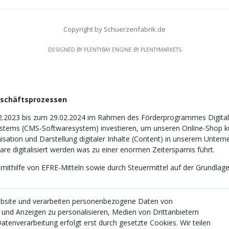
Copyright by Schuerzenfabrik.de
DESIGNED BY
PLENTYBAY
ENGINE BY
PLENTYMARKETS
eschäftsprozessen
2.2023 bis zum 29.02.2024 im Rahmen des Förderprogrammes Digitali
tems (CMS-Softwaresystem) investieren, um unseren Online-Shop künf
nisation und Darstellung digitaler Inhalte (Content) in unserem Unter
e digitalisiert werden was zu einer enormen Zeitersparnis führt.
 mithilfe von EFRE-Mitteln sowie durch Steuermittel auf der Grundl
ebsite und verarbeiten personenbezogene Daten von
e und Anzeigen zu personalisieren, Medien von Drittanbietern
atenverarbeitung erfolgt erst durch gesetzte Cookies. Wir teilen