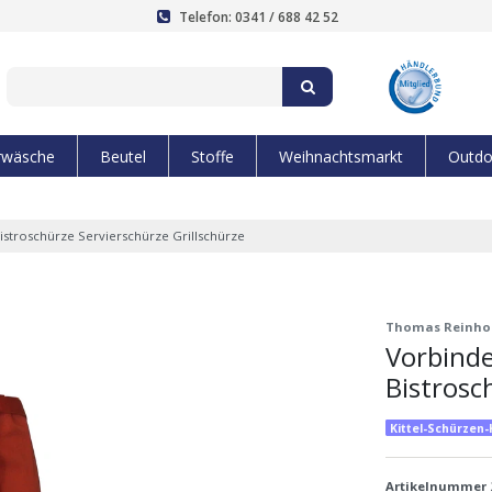
Telefon: 0341 / 688 42 52
rwäsche
Beutel
Stoffe
Weihnachtsmarkt
Outdo
stroschürze Servierschürze Grillschürze
Thomas Reinho
Vorbinde
Bistrosc
Kittel-Schürzen
Artikelnummer