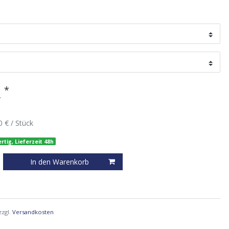
*
R
0 € / Stück
rtig, Lieferzeit 48h
In den Warenkorb
zzgl.
Versandkosten