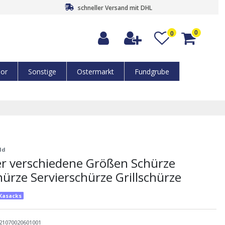
schneller Versand mit DHL
0
0
or
Sonstige
Ostermarkt
Fundgrube
ld
r verschiedene Größen Schürze
hürze Servierschürze Grillschürze
-Kasacks
21070020601001