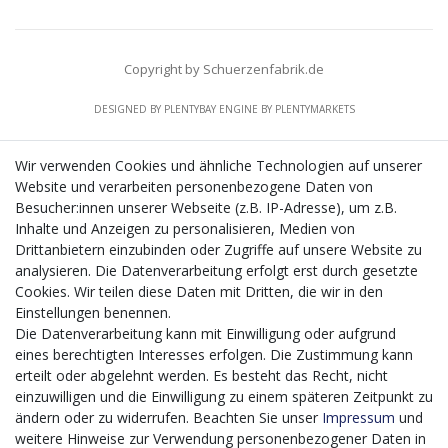
Copyright by Schuerzenfabrik.de
DESIGNED BY
PLENTYBAY
ENGINE BY
PLENTYMARKETS
Wir verwenden Cookies und ähnliche Technologien auf unserer
Website und verarbeiten personenbezogene Daten von
CMS-Softwaresystems zur digitalen Optimierung
Besucher:innen unserer Webseite (z.B. IP-Adresse), um z.B.
von Geschäftsprozessen
Inhalte und Anzeigen zu personalisieren, Medien von
Mit dem vorgenannten Projekt, welches im Zeitraum vom
Drittanbietern einzubinden oder Zugriffe auf unsere Website zu
20.12.2023 bis zum 29.02.2024 im Rahmen des
analysieren. Die Datenverarbeitung erfolgt erst durch gesetzte
Förderprogrammes Digitalisierung Zuschuss EFRE 2021
Cookies. Wir teilen diese Daten mit Dritten, die wir in den
bis 2027 umgesetzt wird, möchten wir in die Anschaffung
Einstellungen benennen.
eines Content-Management-Systems (CMS-
Die Datenverarbeitung kann mit Einwilligung oder aufgrund
Softwaresystem) investieren, um unseren Online-Shop
eines berechtigten Interesses erfolgen. Die Zustimmung kann
künftig selbst verwalten zu können. Diese Software dient
erteilt oder abgelehnt werden. Es besteht das Recht, nicht
der effizienteren gemeinschaftlichen Erstellung,
einzuwilligen und die Einwilligung zu einem späteren Zeitpunkt zu
Bearbeitung, Organisation und Darstellung digitaler
ändern oder zu widerrufen. Beachten Sie unser
Impressum
und
Inhalte (Content) in unserem Unternehmen. Dies ist
weitere Hinweise zur Verwendung personenbezogener Daten in