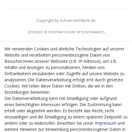
Copyright by Schuerzenfabrik.de
DESIGNED BY
PLENTYBAY
ENGINE BY
PLENTYMARKETS
Wir verwenden Cookies und ähnliche Technologien auf unserer
Website und verarbeiten personenbezogene Daten von
CMS-Softwaresystems zur digitalen Optimierung
Besucher:innen unserer Webseite (z.B. IP-Adresse), um z.B.
von Geschäftsprozessen
Inhalte und Anzeigen zu personalisieren, Medien von
Mit dem vorgenannten Projekt, welches im Zeitraum vom
Drittanbietern einzubinden oder Zugriffe auf unsere Website zu
20.12.2023 bis zum 29.02.2024 im Rahmen des
analysieren. Die Datenverarbeitung erfolgt erst durch gesetzte
Förderprogrammes Digitalisierung Zuschuss EFRE 2021
Cookies. Wir teilen diese Daten mit Dritten, die wir in den
bis 2027 umgesetzt wird, möchten wir in die Anschaffung
Einstellungen benennen.
eines Content-Management-Systems (CMS-
Die Datenverarbeitung kann mit Einwilligung oder aufgrund
Softwaresystem) investieren, um unseren Online-Shop
eines berechtigten Interesses erfolgen. Die Zustimmung kann
künftig selbst verwalten zu können. Diese Software dient
erteilt oder abgelehnt werden. Es besteht das Recht, nicht
der effizienteren gemeinschaftlichen Erstellung,
einzuwilligen und die Einwilligung zu einem späteren Zeitpunkt zu
Bearbeitung, Organisation und Darstellung digitaler
ändern oder zu widerrufen. Beachten Sie unser
Impressum
und
Inhalte (Content) in unserem Unternehmen. Dies ist
weitere Hinweise zur Verwendung personenbezogener Daten in