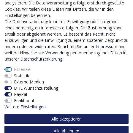
20.12.2023 bis zum 29.02.2024 im Rahmen des
analysieren. Die Datenverarbeitung erfolgt erst durch gesetzte
Förderprogrammes Digitalisierung Zuschuss EFRE 2021
Cookies. Wir teilen diese Daten mit Dritten, die wir in den
bis 2027 umgesetzt wird, möchten wir in die Anschaffung
Einstellungen benennen.
eines Content-Management-Systems (CMS-
Die Datenverarbeitung kann mit Einwilligung oder aufgrund
Softwaresystem) investieren, um unseren Online-Shop
eines berechtigten Interesses erfolgen. Die Zustimmung kann
künftig selbst verwalten zu können. Diese Software dient
erteilt oder abgelehnt werden. Es besteht das Recht, nicht
der effizienteren gemeinschaftlichen Erstellung,
einzuwilligen und die Einwilligung zu einem späteren Zeitpunkt zu
Bearbeitung, Organisation und Darstellung digitaler
ändern oder zu widerrufen. Beachten Sie unser
Impressum
und
Inhalte (Content) in unserem Unternehmen. Dies ist
weitere Hinweise zur Verwendung personenbezogener Daten in
insbesondere für den Vertrieb von Bedeutung. Bisher
unserer
Daten­schutz­erklärung
.
analoge Verwaltungsprozesse können mithilfe der
Essenziell
Software digitalisiert werden was zu einer enormen
Statistik
Zeitersparnis führt.
Externe Medien
Dieses Vorhaben wird kofinanziert von der Europäischen
DHL Wunschzustellung
Union mithilfe von EFRE-Mitteln sowie durch Steuermittel
PayPal
auf der Grundlage des vom Sächsischen Landtag
Funktional
beschlossenen Haushaltes.
Weitere Einstellungen
Alle akzeptieren
Alle ablehnen