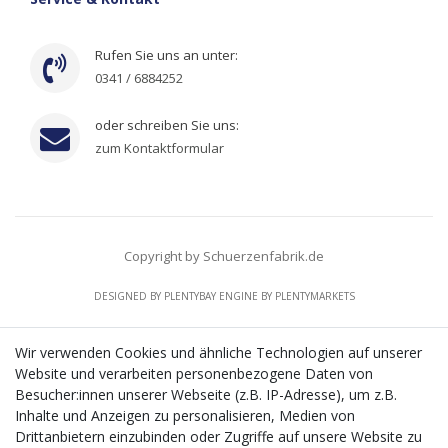
Rufen Sie uns an unter:
0341 / 6884252
oder schreiben Sie uns:
zum Kontaktformular
Copyright by Schuerzenfabrik.de
DESIGNED BY
PLENTYBAY
ENGINE BY
PLENTYMARKETS
Wir verwenden Cookies und ähnliche Technologien auf unserer
Website und verarbeiten personenbezogene Daten von
CMS-Softwaresystems zur digitalen Optimierung
Besucher:innen unserer Webseite (z.B. IP-Adresse), um z.B.
von Geschäftsprozessen
Inhalte und Anzeigen zu personalisieren, Medien von
Mit dem vorgenannten Projekt, welches im Zeitraum vom
Drittanbietern einzubinden oder Zugriffe auf unsere Website zu