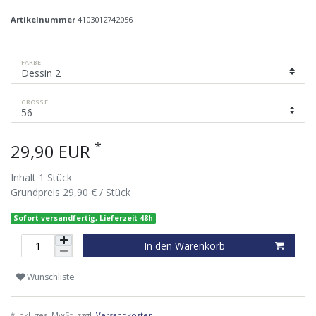
Artikelnummer
4103012742056
FARBE
GRÖSSE
*
29,90 EUR
Inhalt
1
Stück
Grundpreis
29,90 € / Stück
Sofort versandfertig, Lieferzeit 48h
In den Warenkorb
Wunschliste
* inkl. ges. MwSt. zzgl.
Versandkosten