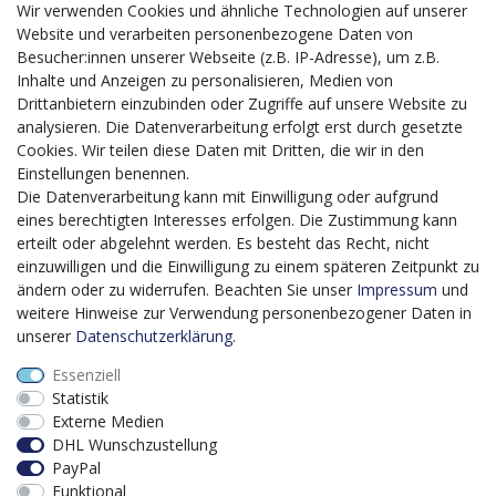
Wir verwenden Cookies und ähnliche Technologien auf unserer
Website und verarbeiten personenbezogene Daten von
CMS-Softwaresystems zur digitalen Optimierung
Besucher:innen unserer Webseite (z.B. IP-Adresse), um z.B.
von Geschäftsprozessen
Inhalte und Anzeigen zu personalisieren, Medien von
Mit dem vorgenannten Projekt, welches im Zeitraum vom
Drittanbietern einzubinden oder Zugriffe auf unsere Website zu
20.12.2023 bis zum 29.02.2024 im Rahmen des
analysieren. Die Datenverarbeitung erfolgt erst durch gesetzte
Förderprogrammes Digitalisierung Zuschuss EFRE 2021
Cookies. Wir teilen diese Daten mit Dritten, die wir in den
bis 2027 umgesetzt wird, möchten wir in die Anschaffung
Einstellungen benennen.
eines Content-Management-Systems (CMS-
Die Datenverarbeitung kann mit Einwilligung oder aufgrund
Softwaresystem) investieren, um unseren Online-Shop
eines berechtigten Interesses erfolgen. Die Zustimmung kann
künftig selbst verwalten zu können. Diese Software dient
erteilt oder abgelehnt werden. Es besteht das Recht, nicht
der effizienteren gemeinschaftlichen Erstellung,
einzuwilligen und die Einwilligung zu einem späteren Zeitpunkt zu
Bearbeitung, Organisation und Darstellung digitaler
ändern oder zu widerrufen. Beachten Sie unser
Impressum
und
Inhalte (Content) in unserem Unternehmen. Dies ist
weitere Hinweise zur Verwendung personenbezogener Daten in
insbesondere für den Vertrieb von Bedeutung. Bisher
unserer
Daten­schutz­erklärung
.
analoge Verwaltungsprozesse können mithilfe der
Essenziell
Software digitalisiert werden was zu einer enormen
Statistik
Zeitersparnis führt.
Externe Medien
Dieses Vorhaben wird kofinanziert von der Europäischen
DHL Wunschzustellung
Union mithilfe von EFRE-Mitteln sowie durch Steuermittel
PayPal
auf der Grundlage des vom Sächsischen Landtag
Funktional