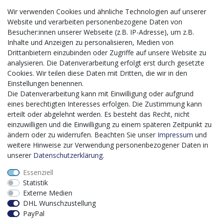
Wir verwenden Cookies und ähnliche Technologien auf unserer
Website und verarbeiten personenbezogene Daten von
CMS-Softwaresystems zur digitalen Optimierung
Besucher:innen unserer Webseite (z.B. IP-Adresse), um z.B.
von Geschäftsprozessen
Inhalte und Anzeigen zu personalisieren, Medien von
Mit dem vorgenannten Projekt, welches im Zeitraum vom
Drittanbietern einzubinden oder Zugriffe auf unsere Website zu
20.12.2023 bis zum 29.02.2024 im Rahmen des
analysieren. Die Datenverarbeitung erfolgt erst durch gesetzte
Förderprogrammes Digitalisierung Zuschuss EFRE 2021
Cookies. Wir teilen diese Daten mit Dritten, die wir in den
bis 2027 umgesetzt wird, möchten wir in die Anschaffung
Einstellungen benennen.
eines Content-Management-Systems (CMS-
Die Datenverarbeitung kann mit Einwilligung oder aufgrund
Softwaresystem) investieren, um unseren Online-Shop
eines berechtigten Interesses erfolgen. Die Zustimmung kann
künftig selbst verwalten zu können. Diese Software dient
erteilt oder abgelehnt werden. Es besteht das Recht, nicht
der effizienteren gemeinschaftlichen Erstellung,
einzuwilligen und die Einwilligung zu einem späteren Zeitpunkt zu
Bearbeitung, Organisation und Darstellung digitaler
ändern oder zu widerrufen. Beachten Sie unser
Impressum
und
Inhalte (Content) in unserem Unternehmen. Dies ist
weitere Hinweise zur Verwendung personenbezogener Daten in
insbesondere für den Vertrieb von Bedeutung. Bisher
unserer
Daten­schutz­erklärung
.
analoge Verwaltungsprozesse können mithilfe der
Essenziell
Software digitalisiert werden was zu einer enormen
Statistik
Zeitersparnis führt.
Externe Medien
Dieses Vorhaben wird kofinanziert von der Europäischen
DHL Wunschzustellung
Union mithilfe von EFRE-Mitteln sowie durch Steuermittel
PayPal