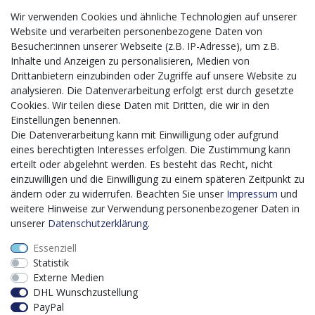
Wir verwenden Cookies und ähnliche Technologien auf unserer
Website und verarbeiten personenbezogene Daten von
CMS-Softwaresystems zur digitalen Optimierung
Besucher:innen unserer Webseite (z.B. IP-Adresse), um z.B.
von Geschäftsprozessen
Inhalte und Anzeigen zu personalisieren, Medien von
Mit dem vorgenannten Projekt, welches im Zeitraum vom
Drittanbietern einzubinden oder Zugriffe auf unsere Website zu
20.12.2023 bis zum 29.02.2024 im Rahmen des
analysieren. Die Datenverarbeitung erfolgt erst durch gesetzte
Förderprogrammes Digitalisierung Zuschuss EFRE 2021
Cookies. Wir teilen diese Daten mit Dritten, die wir in den
bis 2027 umgesetzt wird, möchten wir in die Anschaffung
Einstellungen benennen.
eines Content-Management-Systems (CMS-
Die Datenverarbeitung kann mit Einwilligung oder aufgrund
Softwaresystem) investieren, um unseren Online-Shop
eines berechtigten Interesses erfolgen. Die Zustimmung kann
künftig selbst verwalten zu können. Diese Software dient
erteilt oder abgelehnt werden. Es besteht das Recht, nicht
der effizienteren gemeinschaftlichen Erstellung,
einzuwilligen und die Einwilligung zu einem späteren Zeitpunkt zu
Bearbeitung, Organisation und Darstellung digitaler
ändern oder zu widerrufen. Beachten Sie unser
Impressum
und
Inhalte (Content) in unserem Unternehmen. Dies ist
weitere Hinweise zur Verwendung personenbezogener Daten in
insbesondere für den Vertrieb von Bedeutung. Bisher
unserer
Daten­schutz­erklärung
.
analoge Verwaltungsprozesse können mithilfe der
Essenziell
Software digitalisiert werden was zu einer enormen
Statistik
Zeitersparnis führt.
Externe Medien
Dieses Vorhaben wird kofinanziert von der Europäischen
DHL Wunschzustellung
Union mithilfe von EFRE-Mitteln sowie durch Steuermittel
PayPal