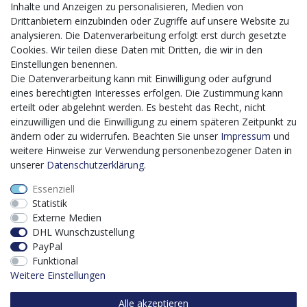
Inhalte und Anzeigen zu personalisieren, Medien von
Mit dem vorgenannten Projekt, welches im Zeitraum vom
Drittanbietern einzubinden oder Zugriffe auf unsere Website zu
20.12.2023 bis zum 29.02.2024 im Rahmen des
analysieren. Die Datenverarbeitung erfolgt erst durch gesetzte
Förderprogrammes Digitalisierung Zuschuss EFRE 2021
Cookies. Wir teilen diese Daten mit Dritten, die wir in den
bis 2027 umgesetzt wird, möchten wir in die Anschaffung
Einstellungen benennen.
eines Content-Management-Systems (CMS-
Die Datenverarbeitung kann mit Einwilligung oder aufgrund
Softwaresystem) investieren, um unseren Online-Shop
eines berechtigten Interesses erfolgen. Die Zustimmung kann
künftig selbst verwalten zu können. Diese Software dient
erteilt oder abgelehnt werden. Es besteht das Recht, nicht
der effizienteren gemeinschaftlichen Erstellung,
einzuwilligen und die Einwilligung zu einem späteren Zeitpunkt zu
Bearbeitung, Organisation und Darstellung digitaler
ändern oder zu widerrufen. Beachten Sie unser
Impressum
und
Inhalte (Content) in unserem Unternehmen. Dies ist
weitere Hinweise zur Verwendung personenbezogener Daten in
insbesondere für den Vertrieb von Bedeutung. Bisher
unserer
Daten­schutz­erklärung
.
analoge Verwaltungsprozesse können mithilfe der
Essenziell
Software digitalisiert werden was zu einer enormen
Statistik
Zeitersparnis führt.
Externe Medien
Dieses Vorhaben wird kofinanziert von der Europäischen
DHL Wunschzustellung
Union mithilfe von EFRE-Mitteln sowie durch Steuermittel
PayPal
auf der Grundlage des vom Sächsischen Landtag
Funktional
beschlossenen Haushaltes.
Weitere Einstellungen
Alle akzeptieren