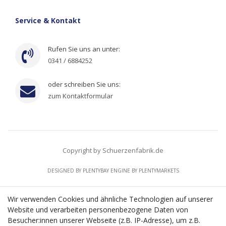
Service & Kontakt
Rufen Sie uns an unter:
0341 / 6884252
oder schreiben Sie uns:
zum Kontaktformular
Copyright by Schuerzenfabrik.de
DESIGNED BY
PLENTYBAY
ENGINE BY
PLENTYMARKETS
Wir verwenden Cookies und ähnliche Technologien auf unserer
Website und verarbeiten personenbezogene Daten von
CMS-Softwaresystems zur digitalen Optimierung
Besucher:innen unserer Webseite (z.B. IP-Adresse), um z.B.
von Geschäftsprozessen