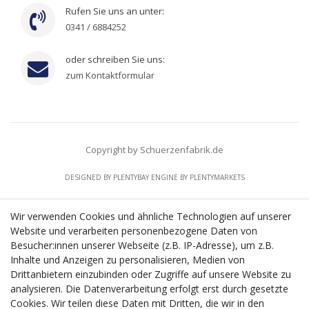
Rufen Sie uns an unter:
0341 / 6884252
oder schreiben Sie uns:
zum Kontaktformular
Copyright by Schuerzenfabrik.de
DESIGNED BY
PLENTYBAY
ENGINE BY
PLENTYMARKETS
Wir verwenden Cookies und ähnliche Technologien auf unserer
Website und verarbeiten personenbezogene Daten von
CMS-Softwaresystems zur digitalen Optimierung
Besucher:innen unserer Webseite (z.B. IP-Adresse), um z.B.
von Geschäftsprozessen
Inhalte und Anzeigen zu personalisieren, Medien von
Mit dem vorgenannten Projekt, welches im Zeitraum vom
Drittanbietern einzubinden oder Zugriffe auf unsere Website zu
20.12.2023 bis zum 29.02.2024 im Rahmen des
analysieren. Die Datenverarbeitung erfolgt erst durch gesetzte
Förderprogrammes Digitalisierung Zuschuss EFRE 2021
Cookies. Wir teilen diese Daten mit Dritten, die wir in den