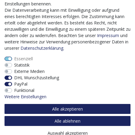
bis 2027 umgesetzt wird, möchten wir in die Anschaffung
Einstellungen benennen.
eines Content-Management-Systems (CMS-
Die Datenverarbeitung kann mit Einwilligung oder aufgrund
Softwaresystem) investieren, um unseren Online-Shop
eines berechtigten Interesses erfolgen. Die Zustimmung kann
künftig selbst verwalten zu können. Diese Software dient
erteilt oder abgelehnt werden. Es besteht das Recht, nicht
der effizienteren gemeinschaftlichen Erstellung,
einzuwilligen und die Einwilligung zu einem späteren Zeitpunkt zu
Bearbeitung, Organisation und Darstellung digitaler
ändern oder zu widerrufen. Beachten Sie unser
Impressum
und
Inhalte (Content) in unserem Unternehmen. Dies ist
weitere Hinweise zur Verwendung personenbezogener Daten in
insbesondere für den Vertrieb von Bedeutung. Bisher
unserer
Daten­schutz­erklärung
.
analoge Verwaltungsprozesse können mithilfe der
Essenziell
Software digitalisiert werden was zu einer enormen
Statistik
Zeitersparnis führt.
Externe Medien
Dieses Vorhaben wird kofinanziert von der Europäischen
DHL Wunschzustellung
Union mithilfe von EFRE-Mitteln sowie durch Steuermittel
PayPal
auf der Grundlage des vom Sächsischen Landtag
Funktional
beschlossenen Haushaltes.
Weitere Einstellungen
Alle akzeptieren
Alle ablehnen
Auswahl akzeptieren