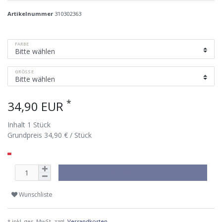
Artikelnummer
310302363
FARBE
GRÖSSE
*
34,90 EUR
Inhalt
1
Stück
Grundpreis
34,90 € / Stück
In den Warenkorb
Wunschliste
* inkl. ges. MwSt. zzgl.
Versandkosten