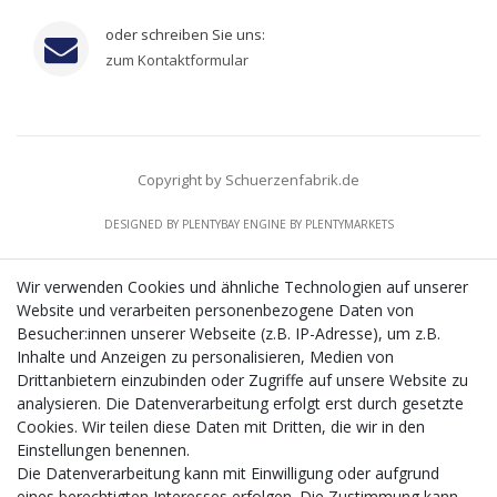
oder schreiben Sie uns:
zum Kontaktformular
Copyright by Schuerzenfabrik.de
DESIGNED BY
PLENTYBAY
ENGINE BY
PLENTYMARKETS
Wir verwenden Cookies und ähnliche Technologien auf unserer
Website und verarbeiten personenbezogene Daten von
CMS-Softwaresystems zur digitalen Optimierung
Besucher:innen unserer Webseite (z.B. IP-Adresse), um z.B.
von Geschäftsprozessen
Inhalte und Anzeigen zu personalisieren, Medien von
Mit dem vorgenannten Projekt, welches im Zeitraum vom
Drittanbietern einzubinden oder Zugriffe auf unsere Website zu
20.12.2023 bis zum 29.02.2024 im Rahmen des
analysieren. Die Datenverarbeitung erfolgt erst durch gesetzte
Förderprogrammes Digitalisierung Zuschuss EFRE 2021
Cookies. Wir teilen diese Daten mit Dritten, die wir in den
bis 2027 umgesetzt wird, möchten wir in die Anschaffung
Einstellungen benennen.
eines Content-Management-Systems (CMS-
Die Datenverarbeitung kann mit Einwilligung oder aufgrund
Softwaresystem) investieren, um unseren Online-Shop
eines berechtigten Interesses erfolgen. Die Zustimmung kann