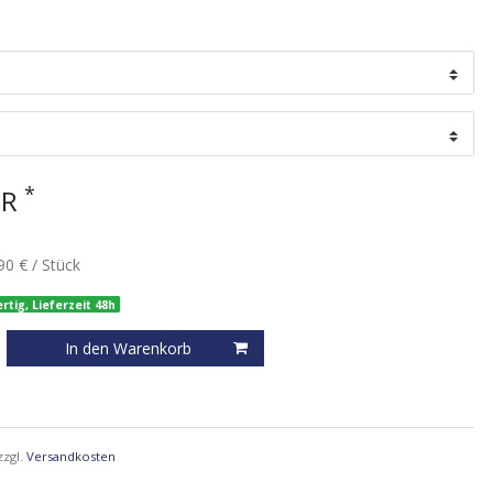
*
UR
90 € / Stück
rtig, Lieferzeit 48h
In den Warenkorb
zzgl.
Versandkosten