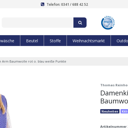
Telefon: 0341 / 688 42 52
rwäsche
Beutel
Stoffe
Weihnachtsmarkt
Outdo
ne Arm Baumwolle rot o. blau weiße Punkte
Thomas Reinho
Damenkit
Baumwoll
Neuheiten
Kit
Artikelnummer