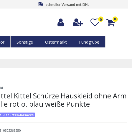
schneller Versand mit DHL
0
0
or
Sonstige
Ostermarkt
Fundgrube
ld
tel Kittel Schürze Hauskleid ohne Arm
e rot o. blau weiße Punkte
tel-Schürzen-Kasacks
310302363250