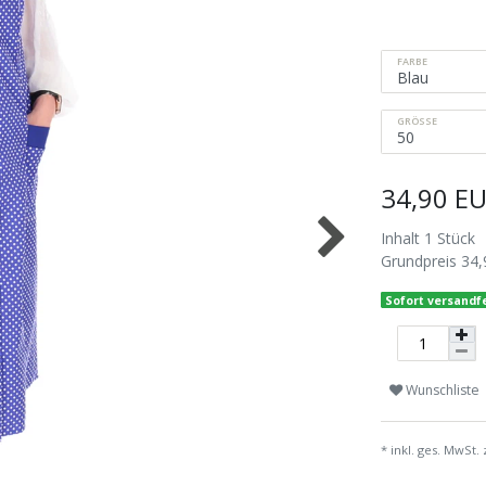
FARBE
GRÖSSE
34,90 E
Inhalt
1
Stück
Grundpreis
34,
Sofort versandfe
Wunschliste
* inkl. ges. MwSt. 