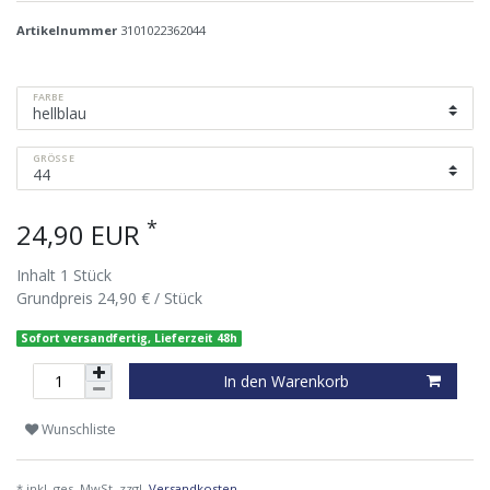
Artikelnummer
3101022362044
FARBE
GRÖSSE
*
24,90 EUR
Inhalt
1
Stück
Grundpreis
24,90 € / Stück
Sofort versandfertig, Lieferzeit 48h
In den Warenkorb
Wunschliste
* inkl. ges. MwSt. zzgl.
Versandkosten