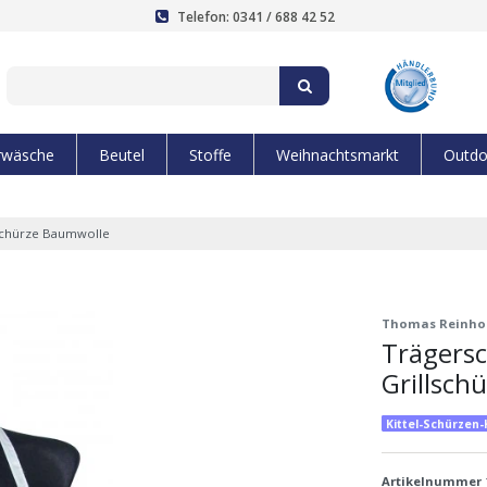
Telefon: 0341 / 688 42 52
rwäsche
Beutel
Stoffe
Weihnachtsmarkt
Outdo
lschürze Baumwolle
Thomas Reinho
Trägersc
Grillsch
Kittel-Schürzen
Artikelnummer