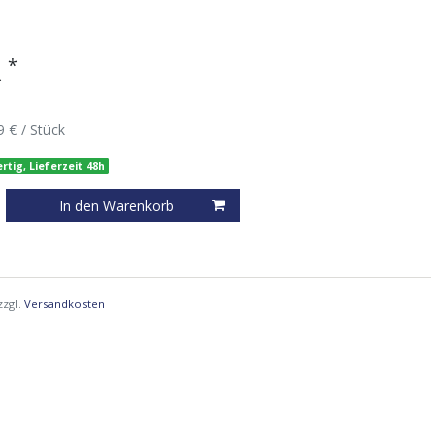
*
R
9 € / Stück
rtig, Lieferzeit 48h
In den Warenkorb
zzgl.
Versandkosten