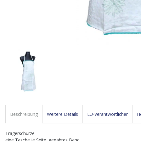
Beschreibung
Weitere Details
EU-Verantwortlicher
He
Trägerschürze
eine Tasche je Seite, genähtes Band