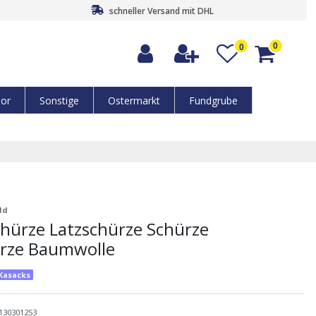
schneller Versand mit DHL
0
0
or
Sonstige
Ostermarkt
Fundgrube
ld
hürze Latzschürze Schürze
ürze Baumwolle
-Kasacks
130301253