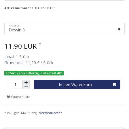
Artikelnummer
13030127503001
MODELL
*
11,90 EUR
Inhalt
1
Stück
Grundpreis
11,90 € / Stück
Sofort versandfertig, Lieferzeit 48h
In den Warenkorb
Wunschliste
* inkl. ges. MwSt. zzgl.
Versandkosten