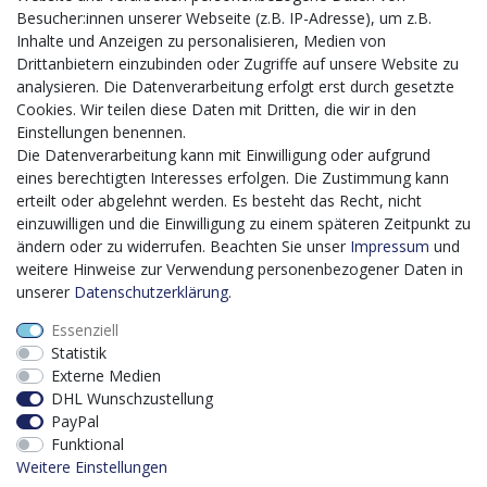
CMS-Softwaresystems zur digitalen Optimierung
Besucher:innen unserer Webseite (z.B. IP-Adresse), um z.B.
von Geschäftsprozessen
Inhalte und Anzeigen zu personalisieren, Medien von
Mit dem vorgenannten Projekt, welches im Zeitraum vom
Drittanbietern einzubinden oder Zugriffe auf unsere Website zu
20.12.2023 bis zum 29.02.2024 im Rahmen des
analysieren. Die Datenverarbeitung erfolgt erst durch gesetzte
Förderprogrammes Digitalisierung Zuschuss EFRE 2021
Cookies. Wir teilen diese Daten mit Dritten, die wir in den
bis 2027 umgesetzt wird, möchten wir in die Anschaffung
Einstellungen benennen.
eines Content-Management-Systems (CMS-
Die Datenverarbeitung kann mit Einwilligung oder aufgrund
Softwaresystem) investieren, um unseren Online-Shop
eines berechtigten Interesses erfolgen. Die Zustimmung kann
künftig selbst verwalten zu können. Diese Software dient
erteilt oder abgelehnt werden. Es besteht das Recht, nicht
der effizienteren gemeinschaftlichen Erstellung,
einzuwilligen und die Einwilligung zu einem späteren Zeitpunkt zu
Bearbeitung, Organisation und Darstellung digitaler
ändern oder zu widerrufen. Beachten Sie unser
Impressum
und
Inhalte (Content) in unserem Unternehmen. Dies ist
weitere Hinweise zur Verwendung personenbezogener Daten in
insbesondere für den Vertrieb von Bedeutung. Bisher
unserer
Daten­schutz­erklärung
.
analoge Verwaltungsprozesse können mithilfe der
Essenziell
Software digitalisiert werden was zu einer enormen
Statistik
Zeitersparnis führt.
Externe Medien
Dieses Vorhaben wird kofinanziert von der Europäischen
DHL Wunschzustellung
Union mithilfe von EFRE-Mitteln sowie durch Steuermittel
PayPal
auf der Grundlage des vom Sächsischen Landtag
Funktional
beschlossenen Haushaltes.
Weitere Einstellungen