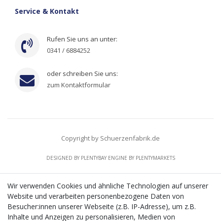
Service & Kontakt
Rufen Sie uns an unter:
0341 / 6884252
oder schreiben Sie uns:
zum Kontaktformular
Copyright by Schuerzenfabrik.de
DESIGNED BY
PLENTYBAY
ENGINE BY
PLENTYMARKETS
Wir verwenden Cookies und ähnliche Technologien auf unserer
Website und verarbeiten personenbezogene Daten von
CMS-Softwaresystems zur digitalen Optimierung
Besucher:innen unserer Webseite (z.B. IP-Adresse), um z.B.
von Geschäftsprozessen
Inhalte und Anzeigen zu personalisieren, Medien von