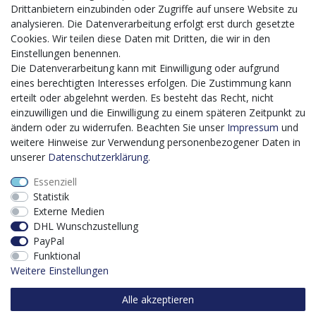
Mit dem vorgenannten Projekt, welches im Zeitraum vom
Drittanbietern einzubinden oder Zugriffe auf unsere Website zu
20.12.2023 bis zum 29.02.2024 im Rahmen des
analysieren. Die Datenverarbeitung erfolgt erst durch gesetzte
Förderprogrammes Digitalisierung Zuschuss EFRE 2021
Cookies. Wir teilen diese Daten mit Dritten, die wir in den
bis 2027 umgesetzt wird, möchten wir in die Anschaffung
Einstellungen benennen.
eines Content-Management-Systems (CMS-
Die Datenverarbeitung kann mit Einwilligung oder aufgrund
Softwaresystem) investieren, um unseren Online-Shop
eines berechtigten Interesses erfolgen. Die Zustimmung kann
künftig selbst verwalten zu können. Diese Software dient
erteilt oder abgelehnt werden. Es besteht das Recht, nicht
der effizienteren gemeinschaftlichen Erstellung,
einzuwilligen und die Einwilligung zu einem späteren Zeitpunkt zu
Bearbeitung, Organisation und Darstellung digitaler
ändern oder zu widerrufen. Beachten Sie unser
Impressum
und
Inhalte (Content) in unserem Unternehmen. Dies ist
weitere Hinweise zur Verwendung personenbezogener Daten in
insbesondere für den Vertrieb von Bedeutung. Bisher
unserer
Daten­schutz­erklärung
.
analoge Verwaltungsprozesse können mithilfe der
Essenziell
Software digitalisiert werden was zu einer enormen
Statistik
Zeitersparnis führt.
Externe Medien
Dieses Vorhaben wird kofinanziert von der Europäischen
DHL Wunschzustellung
Union mithilfe von EFRE-Mitteln sowie durch Steuermittel
PayPal
auf der Grundlage des vom Sächsischen Landtag
Funktional
beschlossenen Haushaltes.
Weitere Einstellungen
Alle akzeptieren