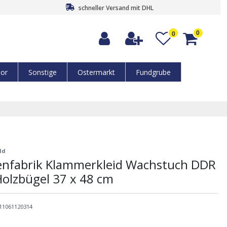
schneller Versand mit DHL
0
0
or
Sonstige
Ostermarkt
Fundgrube
ld
enfabrik Klammerkleid Wachstuch DDR
 Holzbügel 37 x 48 cm
11061120314