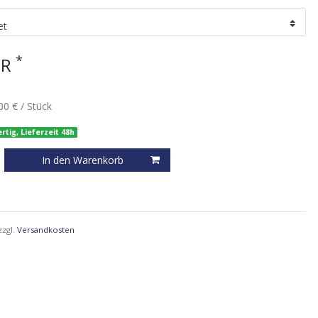
*
UR
00 € / Stück
rtig, Lieferzeit 48h
In den Warenkorb
zzgl.
Versandkosten