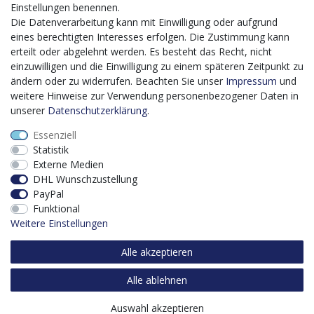
bis 2027 umgesetzt wird, möchten wir in die Anschaffung
Einstellungen benennen.
eines Content-Management-Systems (CMS-
Die Datenverarbeitung kann mit Einwilligung oder aufgrund
Softwaresystem) investieren, um unseren Online-Shop
eines berechtigten Interesses erfolgen. Die Zustimmung kann
künftig selbst verwalten zu können. Diese Software dient
erteilt oder abgelehnt werden. Es besteht das Recht, nicht
der effizienteren gemeinschaftlichen Erstellung,
einzuwilligen und die Einwilligung zu einem späteren Zeitpunkt zu
Bearbeitung, Organisation und Darstellung digitaler
ändern oder zu widerrufen. Beachten Sie unser
Impressum
und
Inhalte (Content) in unserem Unternehmen. Dies ist
weitere Hinweise zur Verwendung personenbezogener Daten in
insbesondere für den Vertrieb von Bedeutung. Bisher
unserer
Daten­schutz­erklärung
.
analoge Verwaltungsprozesse können mithilfe der
Essenziell
Software digitalisiert werden was zu einer enormen
Statistik
Zeitersparnis führt.
Externe Medien
Dieses Vorhaben wird kofinanziert von der Europäischen
DHL Wunschzustellung
Union mithilfe von EFRE-Mitteln sowie durch Steuermittel
PayPal
auf der Grundlage des vom Sächsischen Landtag
Funktional
beschlossenen Haushaltes.
Weitere Einstellungen
Alle akzeptieren
Alle ablehnen
Auswahl akzeptieren