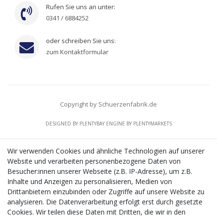
Rufen Sie uns an unter:
0341 / 6884252
oder schreiben Sie uns:
zum Kontaktformular
Copyright by Schuerzenfabrik.de
DESIGNED BY
PLENTYBAY
ENGINE BY
PLENTYMARKETS
Wir verwenden Cookies und ähnliche Technologien auf unserer
Website und verarbeiten personenbezogene Daten von
CMS-Softwaresystems zur digitalen Optimierung
Besucher:innen unserer Webseite (z.B. IP-Adresse), um z.B.
von Geschäftsprozessen
Inhalte und Anzeigen zu personalisieren, Medien von
Mit dem vorgenannten Projekt, welches im Zeitraum vom
Drittanbietern einzubinden oder Zugriffe auf unsere Website zu
20.12.2023 bis zum 29.02.2024 im Rahmen des
analysieren. Die Datenverarbeitung erfolgt erst durch gesetzte
Förderprogrammes Digitalisierung Zuschuss EFRE 2021
Cookies. Wir teilen diese Daten mit Dritten, die wir in den