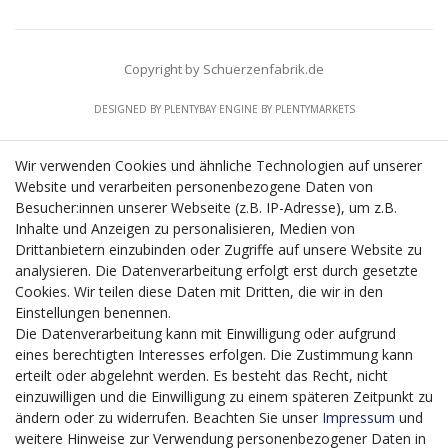
Copyright by Schuerzenfabrik.de
DESIGNED BY
PLENTYBAY
ENGINE BY
PLENTYMARKETS
Wir verwenden Cookies und ähnliche Technologien auf unserer
Website und verarbeiten personenbezogene Daten von
CMS-Softwaresystems zur digitalen Optimierung
Besucher:innen unserer Webseite (z.B. IP-Adresse), um z.B.
von Geschäftsprozessen
Inhalte und Anzeigen zu personalisieren, Medien von
Mit dem vorgenannten Projekt, welches im Zeitraum vom
Drittanbietern einzubinden oder Zugriffe auf unsere Website zu
20.12.2023 bis zum 29.02.2024 im Rahmen des
analysieren. Die Datenverarbeitung erfolgt erst durch gesetzte
Förderprogrammes Digitalisierung Zuschuss EFRE 2021
Cookies. Wir teilen diese Daten mit Dritten, die wir in den
bis 2027 umgesetzt wird, möchten wir in die Anschaffung
Einstellungen benennen.
eines Content-Management-Systems (CMS-
Die Datenverarbeitung kann mit Einwilligung oder aufgrund
Softwaresystem) investieren, um unseren Online-Shop
eines berechtigten Interesses erfolgen. Die Zustimmung kann
künftig selbst verwalten zu können. Diese Software dient
erteilt oder abgelehnt werden. Es besteht das Recht, nicht
der effizienteren gemeinschaftlichen Erstellung,
einzuwilligen und die Einwilligung zu einem späteren Zeitpunkt zu
Bearbeitung, Organisation und Darstellung digitaler
ändern oder zu widerrufen. Beachten Sie unser
Impressum
und
Inhalte (Content) in unserem Unternehmen. Dies ist
weitere Hinweise zur Verwendung personenbezogener Daten in