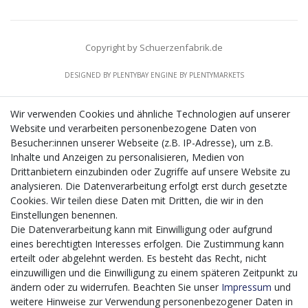
Copyright by Schuerzenfabrik.de
DESIGNED BY
PLENTYBAY
ENGINE BY
PLENTYMARKETS
Wir verwenden Cookies und ähnliche Technologien auf unserer
Website und verarbeiten personenbezogene Daten von
CMS-Softwaresystems zur digitalen Optimierung
Besucher:innen unserer Webseite (z.B. IP-Adresse), um z.B.
von Geschäftsprozessen
Inhalte und Anzeigen zu personalisieren, Medien von
Mit dem vorgenannten Projekt, welches im Zeitraum vom
Drittanbietern einzubinden oder Zugriffe auf unsere Website zu
20.12.2023 bis zum 29.02.2024 im Rahmen des
analysieren. Die Datenverarbeitung erfolgt erst durch gesetzte
Förderprogrammes Digitalisierung Zuschuss EFRE 2021
Cookies. Wir teilen diese Daten mit Dritten, die wir in den
bis 2027 umgesetzt wird, möchten wir in die Anschaffung
Einstellungen benennen.
eines Content-Management-Systems (CMS-
Die Datenverarbeitung kann mit Einwilligung oder aufgrund
Softwaresystem) investieren, um unseren Online-Shop
eines berechtigten Interesses erfolgen. Die Zustimmung kann
künftig selbst verwalten zu können. Diese Software dient
erteilt oder abgelehnt werden. Es besteht das Recht, nicht
der effizienteren gemeinschaftlichen Erstellung,
einzuwilligen und die Einwilligung zu einem späteren Zeitpunkt zu
Bearbeitung, Organisation und Darstellung digitaler
ändern oder zu widerrufen. Beachten Sie unser
Impressum
und
Inhalte (Content) in unserem Unternehmen. Dies ist
weitere Hinweise zur Verwendung personenbezogener Daten in